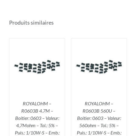
Produits similaires
R
AJOUTER AU PANIER
/
DÉTAILS
ROYALOHM –
ROYALOHM –
R0603B 4.7M –
R0603B 560U –
Boitier: 0603 – Valeur:
Boitier: 0603 – Valeur:
4,7Mohm – Tol.: 5% –
560ohm – Tol.: 5% –
Puis.: 1/10W-S – Emb.:
Puis.: 1/10W-S – Emb.: