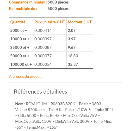
0603
Commande minimum :
5000 pièces
-
Par multiple de :
5000 pièces
Valeur:
820Kohm
Quantité
Prix unitaire € HT
Montant € HT
-
5000 et +
0.000414
2.07
Tol.:
5%
10000 et +
0.000397
3.97
-
25000 et +
0.000387
9.67
Puis.:
1/10W-
50000 et +
0.000377
18.83
S
100000 et +
0.000354
35.37
-
Emb.:
A propos du produit
REEL
-
Cdt.:
Références détaillées
5000
-
Nom
: ROYALOHM – R0603B 820K – Boitier: 0603 –
Rohs:
Valeur: 820Kohm – Tol.: 5% – Puis.: 1/10W-S – Emb.: REEL
RoHS
– Cdt.: 5000 – Rohs: RoHS – Max.Oper.Volt.: 75V –
-
Max.Over.Volt.: 150V – Diel.With.Volt: 300V – Temp.Min.:
Max.Oper.Volt.:
-55° – Temp.Max.: +155°
75V