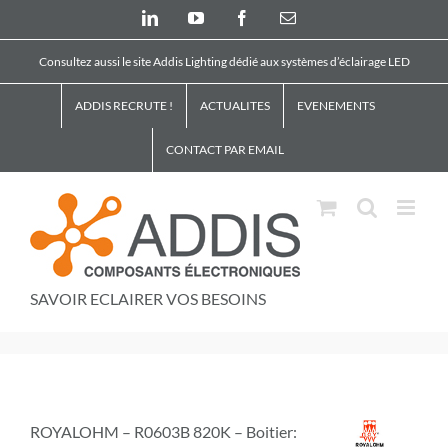
Skip
LinkedIn
YouTube
Facebook
Email
to
content
Consultez aussi le site Addis Lighting dédié aux systèmes d’éclairage LED
ADDIS RECRUTE !
ACTUALITES
EVENEMENTS
CONTACT PAR EMAIL
SAVOIR ECLAIRER VOS BESOINS
ROYALOHM – R0603B 820K – Boitier: