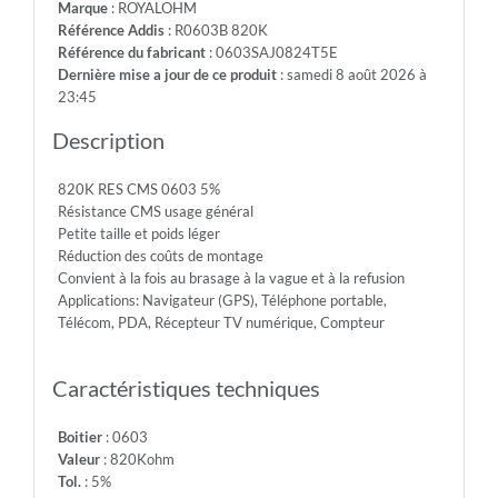
Marque
: ROYALOHM
-
Référence Addis
: R0603B 820K
Max.Over.Volt.:
Référence du fabricant
: 0603SAJ0824T5E
150V
Dernière mise a jour de ce produit
: samedi 8 août 2026 à
-
23:45
Diel.With.Volt:
300V
Description
-
Temp.Min.:
820K RES CMS 0603 5%
-55°
Résistance CMS usage général
-
Petite taille et poids léger
Temp.Max.:
Réduction des coûts de montage
+155°
Convient à la fois au brasage à la vague et à la refusion
Applications: Navigateur (GPS), Téléphone portable,
Télécom, PDA, Récepteur TV numérique, Compteur
Caractéristiques techniques
Boitier
: 0603
Valeur
: 820Kohm
Tol.
: 5%