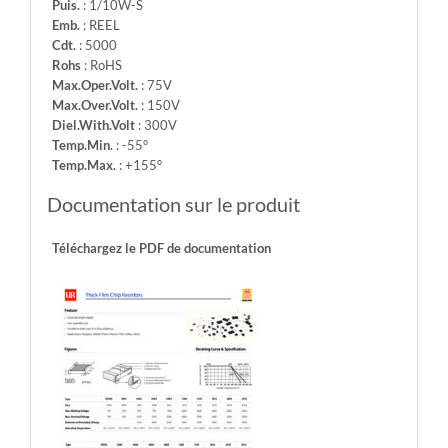
Puis.
: 1/10W-S
Emb.
: REEL
Cdt.
: 5000
Rohs
: RoHS
Max.Oper.Volt.
: 75V
Max.Over.Volt.
: 150V
Diel.With.Volt
: 300V
Temp.Min.
: -55°
Temp.Max.
: +155°
Documentation sur le produit
Téléchargez le PDF de documentation