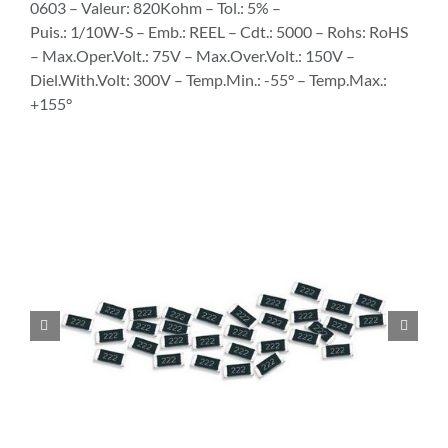
0603 – Valeur: 820Kohm – Tol.: 5% –
Puis.: 1/10W-S – Emb.: REEL – Cdt.: 5000 – Rohs: RoHS
– Max.Oper.Volt.: 75V – Max.Over.Volt.: 150V –
Diel.With.Volt: 300V – Temp.Min.: -55° – Temp.Max.:
+155°

