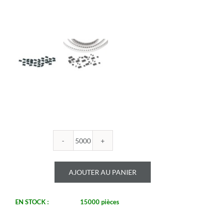
quantité
de
ROYALOHM
AJOUTER AU PANIER
-
R0603B
820K
EN STOCK :
15000 pièces
-
Boitier: