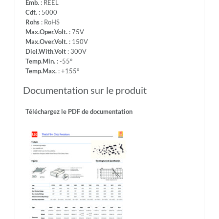
Emb.
: REEL
Cdt.
: 5000
Rohs
: RoHS
Max.Oper.Volt.
: 75V
Max.Over.Volt.
: 150V
Diel.With.Volt
: 300V
Temp.Min.
: -55°
Temp.Max.
: +155°
Documentation sur le produit
Téléchargez le PDF de documentation