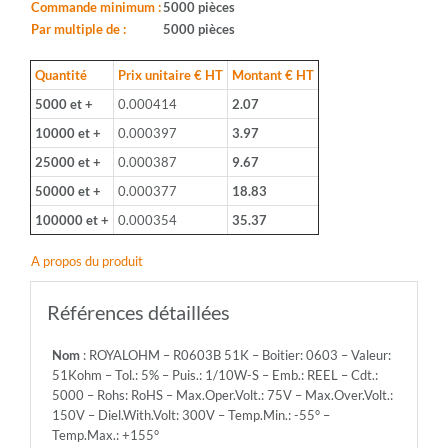
0603
Commande minimum :
5000 pièces
-
Par multiple de :
5000 pièces
Valeur:
51Kohm
Quantité
Prix unitaire € HT
Montant € HT
-
5000 et +
0.000414
2.07
Tol.:
5%
10000 et +
0.000397
3.97
-
25000 et +
0.000387
9.67
Puis.:
1/10W-
50000 et +
0.000377
18.83
S
100000 et +
0.000354
35.37
-
Emb.:
A propos du produit
REEL
-
Cdt.:
Références détaillées
5000
-
Nom
: ROYALOHM – R0603B 51K – Boitier: 0603 – Valeur:
Rohs:
51Kohm – Tol.: 5% – Puis.: 1/10W-S – Emb.: REEL – Cdt.:
RoHS
5000 – Rohs: RoHS – Max.Oper.Volt.: 75V – Max.Over.Volt.:
-
150V – Diel.With.Volt: 300V – Temp.Min.: -55° –
Max.Oper.Volt.:
Temp.Max.: +155°
75V