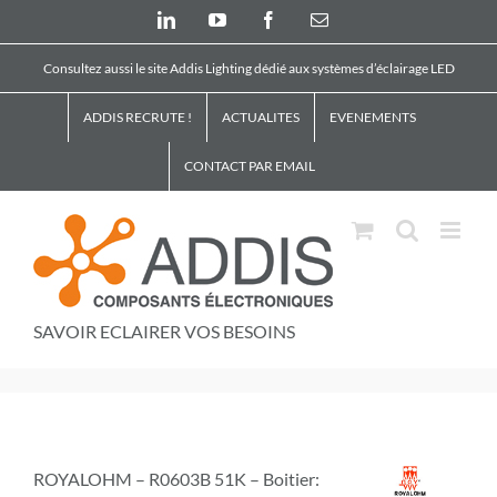
Skip
LinkedIn
YouTube
Facebook
Email
to
content
Consultez aussi le site Addis Lighting dédié aux systèmes d’éclairage LED
ADDIS RECRUTE !
ACTUALITES
EVENEMENTS
CONTACT PAR EMAIL
SAVOIR ECLAIRER VOS BESOINS
ROYALOHM – R0603B 51K – Boitier: