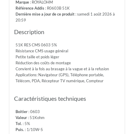
Marque
: ROYALOHM
-
Référence Addis
: R0603B 51K
Max.Over.Volt.:
Dernière mise a jour de ce produit
: samedi 1 août 2026 à
150V
20:59
-
Diel.With.Volt:
Description
300V
-
51K RES CMS 0603 5%
Temp.Min.:
Résistance CMS usage général
-55°
Petite taille et poids léger
-
Réduction des coûts de montage
Temp.Max.:
Convient à la fois au brasage à la vague et à la refusion
+155°
Applications: Navigateur (GPS), Téléphone portable,
Télécom, PDA, Récepteur TV numérique, Compteur
Caractéristiques techniques
Boitier
: 0603
Valeur
: 51Kohm
Tol.
: 5%
Puis.
: 1/10W-S