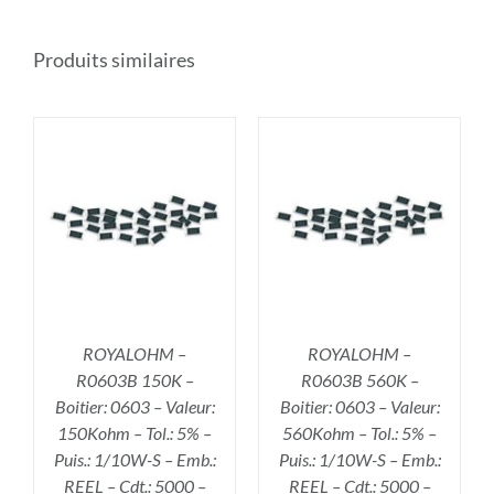
Produits similaires
R
AJOUTER AU PANIER
/
DÉTAILS
ROYALOHM –
ROYALOHM –
R0603B 150K –
R0603B 560K –
Boitier: 0603 – Valeur:
Boitier: 0603 – Valeur:
150Kohm – Tol.: 5% –
560Kohm – Tol.: 5% –
Puis.: 1/10W-S – Emb.:
Puis.: 1/10W-S – Emb.:
REEL – Cdt.: 5000 –
REEL – Cdt.: 5000 –