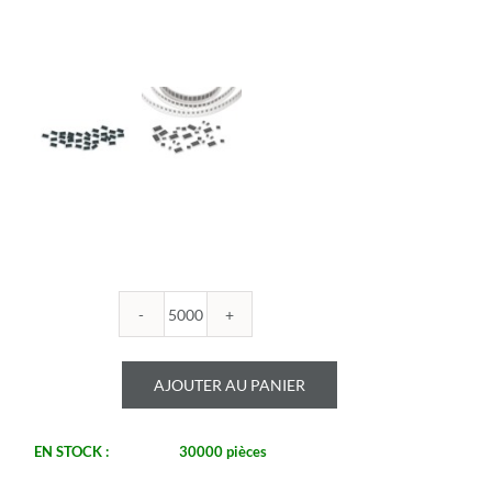
quantité
de
ROYALOHM
AJOUTER AU PANIER
-
R0603B
51K
EN STOCK :
30000 pièces
-
Boitier: