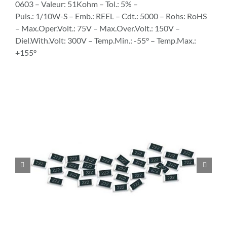
0603 – Valeur: 51Kohm – Tol.: 5% –
Puis.: 1/10W-S – Emb.: REEL – Cdt.: 5000 – Rohs: RoHS
– Max.Oper.Volt.: 75V – Max.Over.Volt.: 150V –
Diel.With.Volt: 300V – Temp.Min.: -55° – Temp.Max.:
+155°

