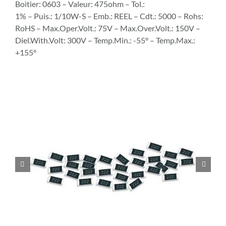
Boitier: 0603 – Valeur: 475ohm – Tol.:
1% – Puis.: 1/10W-S – Emb.: REEL – Cdt.: 5000 – Rohs:
RoHS – Max.Oper.Volt.: 75V – Max.Over.Volt.: 150V –
Diel.With.Volt: 300V – Temp.Min.: -55° – Temp.Max.:
+155°

