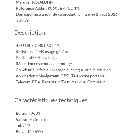
Marque
: ROYALOHM
75V
Référence Addis
: R0603B 475U 1%
-
Dernière mise a jour de ce produit
: dimanche 2 août 2026
Max.Over.Volt.:
à 00:26
150V
-
Description
Diel.With.Volt:
300V
475U RES CMS 0603 1%
-
Résistance CMS usage général
Temp.Min.:
Petite taille et poids léger
-55°
Réduction des coûts de montage
-
Convient à la fois au brasage à la vague et à la refusion
Temp.Max.:
Applications: Navigateur (GPS), Téléphone portable,
+155°
Télécom, PDA, Récepteur TV numérique, Compteur
Caractéristiques techniques
Boitier
: 0603
Valeur
: 475ohm
Tol.
: 1%
Puis.
: 1/10W-S