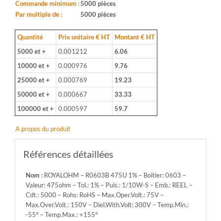
Boitier:
Commande minimum :
5000 pièces
0603
Par multiple de :
5000 pièces
-
Valeur:
Quantité
Prix unitaire € HT
Montant € HT
475ohm
5000 et +
0.001212
6.06
-
Tol.:
10000 et +
0.000976
9.76
1%
25000 et +
0.000769
19.23
-
Puis.:
50000 et +
0.000667
33.33
1/10W-
100000 et +
0.000597
59.7
S
-
A propos du produit
Emb.:
REEL
-
Références détaillées
Cdt.:
5000
Nom
: ROYALOHM – R0603B 475U 1% – Boitier: 0603 –
-
Valeur: 475ohm – Tol.: 1% – Puis.: 1/10W-S – Emb.: REEL –
Rohs:
Cdt.: 5000 – Rohs: RoHS – Max.Oper.Volt.: 75V –
RoHS
Max.Over.Volt.: 150V – Diel.With.Volt: 300V – Temp.Min.:
-
-55° – Temp.Max.: +155°
Max.Oper.Volt.: