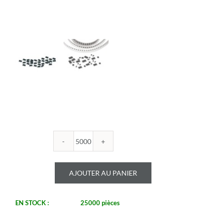
quantité
de
ROYALOHM
AJOUTER AU PANIER
-
R0603B
475U
EN STOCK :
25000 pièces
1%
-