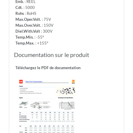
Emb.
: REEL
Cdt.
: 5000
Rohs
: RoHS
Max.Oper.Volt.
: 75V
Max.Over.Volt.
: 150V
Diel.With.Volt
: 300V
Temp.Min.
: -55°
Temp.Max.
: +155°
Documentation sur le produit
Téléchargez le PDF de documentation