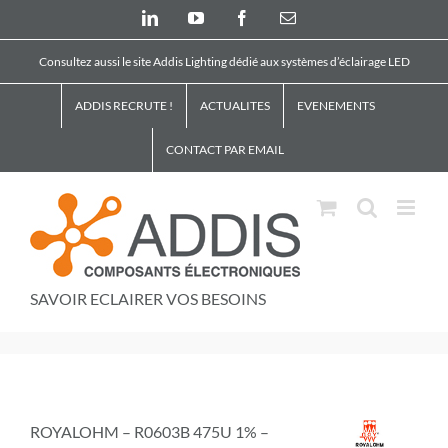
Skip
LinkedIn
YouTube
Facebook
Email
to
content
Consultez aussi le site Addis Lighting dédié aux systèmes d’éclairage LED
ADDIS RECRUTE !
ACTUALITES
EVENEMENTS
CONTACT PAR EMAIL
SAVOIR ECLAIRER VOS BESOINS
ROYALOHM – R0603B 475U 1% –