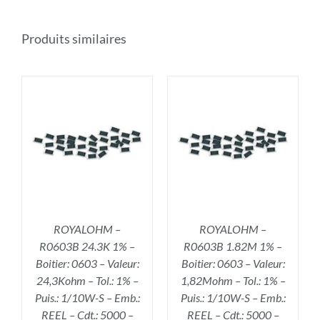
Produits similaires
R
AJOUTER AU PANIER
/
DÉTAILS
ROYALOHM –
ROYALOHM –
R0603B 24.3K 1% –
R0603B 1.82M 1% –
Boitier: 0603 – Valeur:
Boitier: 0603 – Valeur:
24,3Kohm – Tol.: 1% –
1,82Mohm – Tol.: 1% –
Puis.: 1/10W-S – Emb.:
Puis.: 1/10W-S – Emb.:
REEL – Cdt.: 5000 –
REEL – Cdt.: 5000 –