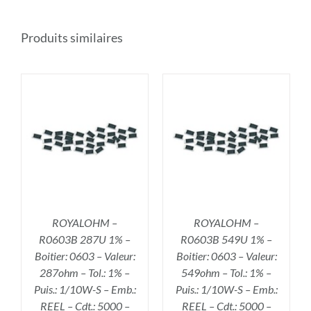
Produits similaires
R
AJOUTER AU PANIER
/
DÉTAILS
ROYALOHM –
ROYALOHM –
R0603B 287U 1% –
R0603B 549U 1% –
Boitier: 0603 – Valeur:
Boitier: 0603 – Valeur:
287ohm – Tol.: 1% –
549ohm – Tol.: 1% –
Puis.: 1/10W-S – Emb.:
Puis.: 1/10W-S – Emb.:
REEL – Cdt.: 5000 –
REEL – Cdt.: 5000 –