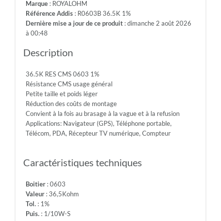
Marque
: ROYALOHM
75V
Référence Addis
: R0603B 36.5K 1%
-
Dernière mise a jour de ce produit
: dimanche 2 août 2026
Max.Over.Volt.:
à 00:48
150V
-
Description
Diel.With.Volt:
300V
36.5K RES CMS 0603 1%
-
Résistance CMS usage général
Temp.Min.:
Petite taille et poids léger
-55°
Réduction des coûts de montage
-
Convient à la fois au brasage à la vague et à la refusion
Temp.Max.:
Applications: Navigateur (GPS), Téléphone portable,
+155°
Télécom, PDA, Récepteur TV numérique, Compteur
Caractéristiques techniques
Boitier
: 0603
Valeur
: 36,5Kohm
Tol.
: 1%
Puis.
: 1/10W-S