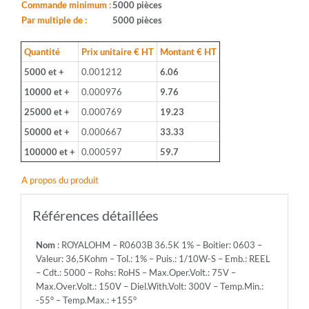
Boitier:
Commande minimum :
5000 pièces
0603
Par multiple de :
5000 pièces
-
Valeur:
Quantité
Prix unitaire € HT
Montant € HT
36,5Kohm
5000 et +
0.001212
6.06
-
Tol.:
10000 et +
0.000976
9.76
1%
25000 et +
0.000769
19.23
-
Puis.:
50000 et +
0.000667
33.33
1/10W-
100000 et +
0.000597
59.7
S
-
A propos du produit
Emb.:
REEL
-
Références détaillées
Cdt.:
5000
Nom
: ROYALOHM – R0603B 36.5K 1% – Boitier: 0603 –
-
Valeur: 36,5Kohm – Tol.: 1% – Puis.: 1/10W-S – Emb.: REEL
Rohs:
– Cdt.: 5000 – Rohs: RoHS – Max.Oper.Volt.: 75V –
RoHS
Max.Over.Volt.: 150V – Diel.With.Volt: 300V – Temp.Min.:
-
-55° – Temp.Max.: +155°
Max.Oper.Volt.: