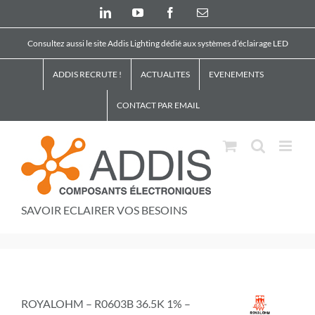
Skip
LinkedIn
YouTube
Facebook
Email
to
content
Consultez aussi le site Addis Lighting dédié aux systèmes d’éclairage LED
ADDIS RECRUTE !
ACTUALITES
EVENEMENTS
CONTACT PAR EMAIL
SAVOIR ECLAIRER VOS BESOINS
ROYALOHM – R0603B 36.5K 1% –