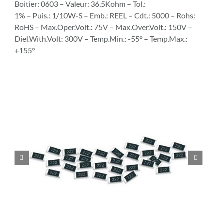
Boitier: 0603 – Valeur: 36,5Kohm – Tol.:
1% – Puis.: 1/10W-S – Emb.: REEL – Cdt.: 5000 – Rohs:
RoHS – Max.Oper.Volt.: 75V – Max.Over.Volt.: 150V –
Diel.With.Volt: 300V – Temp.Min.: -55° – Temp.Max.:
+155°

