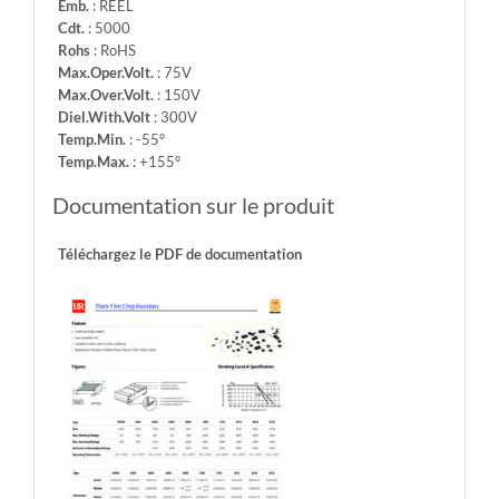
Emb.
: REEL
Cdt.
: 5000
Rohs
: RoHS
Max.Oper.Volt.
: 75V
Max.Over.Volt.
: 150V
Diel.With.Volt
: 300V
Temp.Min.
: -55°
Temp.Max.
: +155°
Documentation sur le produit
Téléchargez le PDF de documentation