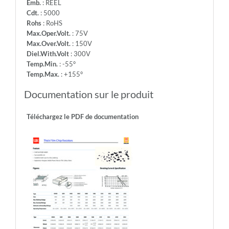
Emb.
: REEL
Cdt.
: 5000
Rohs
: RoHS
Max.Oper.Volt.
: 75V
Max.Over.Volt.
: 150V
Diel.With.Volt
: 300V
Temp.Min.
: -55°
Temp.Max.
: +155°
Documentation sur le produit
Téléchargez le PDF de documentation