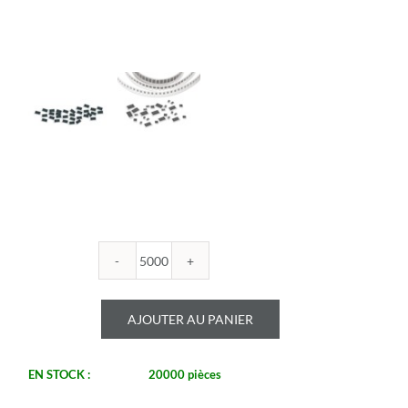
quantité
de
ROYALOHM
AJOUTER AU PANIER
-
R0603B
357K
EN STOCK :
20000 pièces
1%
-