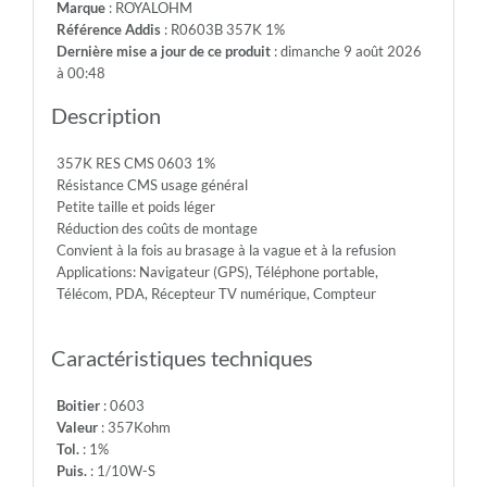
Marque
: ROYALOHM
75V
Référence Addis
: R0603B 357K 1%
-
Dernière mise a jour de ce produit
: dimanche 9 août 2026
Max.Over.Volt.:
à 00:48
150V
-
Description
Diel.With.Volt:
300V
357K RES CMS 0603 1%
-
Résistance CMS usage général
Temp.Min.:
Petite taille et poids léger
-55°
Réduction des coûts de montage
-
Convient à la fois au brasage à la vague et à la refusion
Temp.Max.:
Applications: Navigateur (GPS), Téléphone portable,
+155°
Télécom, PDA, Récepteur TV numérique, Compteur
Caractéristiques techniques
Boitier
: 0603
Valeur
: 357Kohm
Tol.
: 1%
Puis.
: 1/10W-S