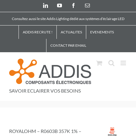
Skip
LinkedIn
YouTube
Facebook
Email
to
content
Consultez aussi le site Addis Lighting dédié aux systèmes d’éclairage LED
ADDIS RECRUTE !
ACTUALITES
EVENEMENTS
CONTACT PAR EMAIL
SAVOIR ECLAIRER VOS BESOINS
ROYALOHM – R0603B 357K 1% –