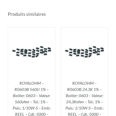
Produits similaires
R
AJOUTER AU PANIER
/
DÉTAILS
ROYALOHM –
ROYALOHM –
R0603B 560U 1% –
R0603B 24.3K 1% –
Boitier: 0603 – Valeur:
Boitier: 0603 – Valeur:
560ohm – Tol.: 1% –
24,3Kohm – Tol.: 1% –
Puis.: 1/10W-S – Emb.:
Puis.: 1/10W-S – Emb.:
REEL – Cdt.: 5000 –
REEL – Cdt.: 5000 –