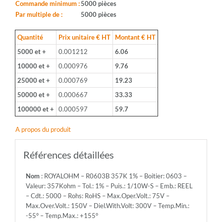
Boitier:
Commande minimum :
5000 pièces
0603
Par multiple de :
5000 pièces
-
Valeur:
Quantité
Prix unitaire € HT
Montant € HT
357Kohm
5000 et +
0.001212
6.06
-
Tol.:
10000 et +
0.000976
9.76
1%
25000 et +
0.000769
19.23
-
Puis.:
50000 et +
0.000667
33.33
1/10W-
100000 et +
0.000597
59.7
S
-
A propos du produit
Emb.:
REEL
-
Références détaillées
Cdt.:
5000
Nom
: ROYALOHM – R0603B 357K 1% – Boitier: 0603 –
-
Valeur: 357Kohm – Tol.: 1% – Puis.: 1/10W-S – Emb.: REEL
Rohs:
– Cdt.: 5000 – Rohs: RoHS – Max.Oper.Volt.: 75V –
RoHS
Max.Over.Volt.: 150V – Diel.With.Volt: 300V – Temp.Min.:
-
-55° – Temp.Max.: +155°
Max.Oper.Volt.: