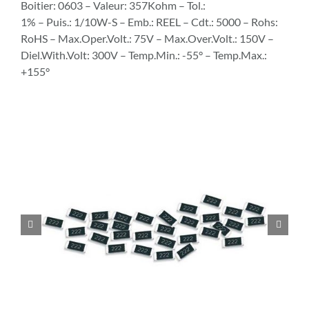
Boitier: 0603 – Valeur: 357Kohm – Tol.:
1% – Puis.: 1/10W-S – Emb.: REEL – Cdt.: 5000 – Rohs:
RoHS – Max.Oper.Volt.: 75V – Max.Over.Volt.: 150V –
Diel.With.Volt: 300V – Temp.Min.: -55° – Temp.Max.:
+155°

