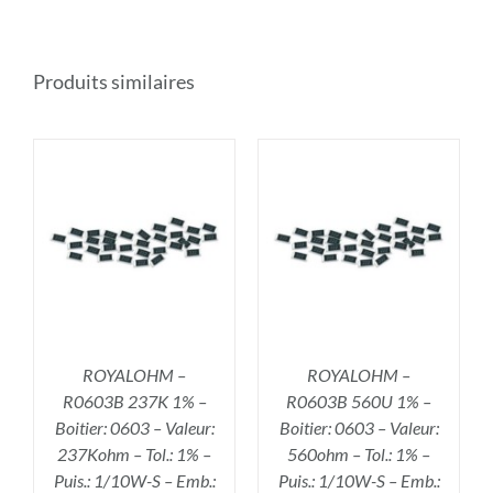
Produits similaires
R
AJOUTER AU PANIER
/
DÉTAILS
ROYALOHM –
ROYALOHM –
R0603B 237K 1% –
R0603B 560U 1% –
Boitier: 0603 – Valeur:
Boitier: 0603 – Valeur:
237Kohm – Tol.: 1% –
560ohm – Tol.: 1% –
Puis.: 1/10W-S – Emb.:
Puis.: 1/10W-S – Emb.: