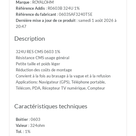
Marque
: ROYALOHM
75V
Référence Addis
: R0603B 324U 1%
-
Référence du fabricant
: 0603SAF3240T5E
Max.Over.Volt.:
Dernière mise a jour de ce produit
: samedi 1 août 2026 à
150V
20:47
-
Diel.With.Volt:
Description
300V
-
324U RES CMS 0603 1%
Temp.Min.:
Résistance CMS usage général
-55°
Petite taille et poids léger
-
Réduction des coûts de montage
Temp.Max.:
Convient à la fois au brasage à la vague et à la refusion
+155°
Applications: Navigateur (GPS), Téléphone portable,
Télécom, PDA, Récepteur TV numérique, Compteur
Caractéristiques techniques
Boitier
: 0603
Valeur
: 324ohm
Tol.
: 1%