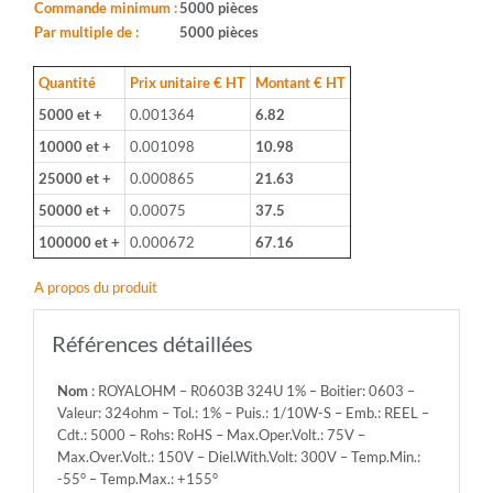
Boitier:
Commande minimum :
5000 pièces
0603
Par multiple de :
5000 pièces
-
Valeur:
Quantité
Prix unitaire € HT
Montant € HT
324ohm
5000 et +
0.001364
6.82
-
Tol.:
10000 et +
0.001098
10.98
1%
25000 et +
0.000865
21.63
-
Puis.:
50000 et +
0.00075
37.5
1/10W-
100000 et +
0.000672
67.16
S
-
A propos du produit
Emb.:
REEL
-
Références détaillées
Cdt.:
5000
Nom
: ROYALOHM – R0603B 324U 1% – Boitier: 0603 –
-
Valeur: 324ohm – Tol.: 1% – Puis.: 1/10W-S – Emb.: REEL –
Rohs:
Cdt.: 5000 – Rohs: RoHS – Max.Oper.Volt.: 75V –
RoHS
Max.Over.Volt.: 150V – Diel.With.Volt: 300V – Temp.Min.:
-
-55° – Temp.Max.: +155°
Max.Oper.Volt.: