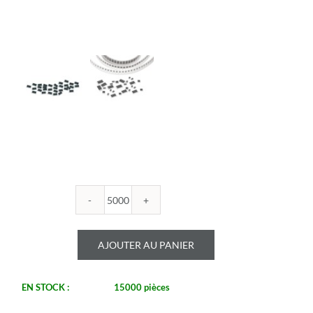
quantité
de
ROYALOHM
AJOUTER AU PANIER
-
R0603B
324U
EN STOCK :
15000 pièces
1%
-