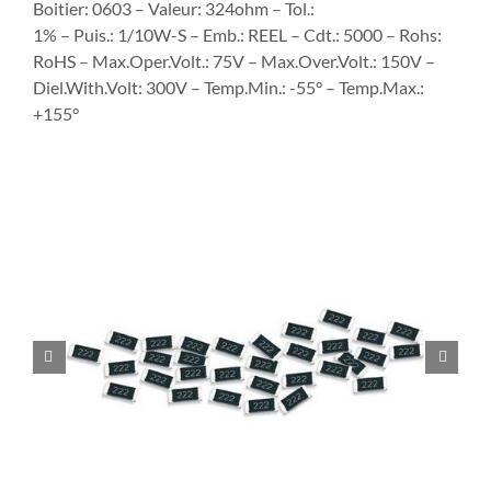
Boitier: 0603 – Valeur: 324ohm – Tol.:
1% – Puis.: 1/10W-S – Emb.: REEL – Cdt.: 5000 – Rohs:
RoHS – Max.Oper.Volt.: 75V – Max.Over.Volt.: 150V –
Diel.With.Volt: 300V – Temp.Min.: -55° – Temp.Max.:
+155°

