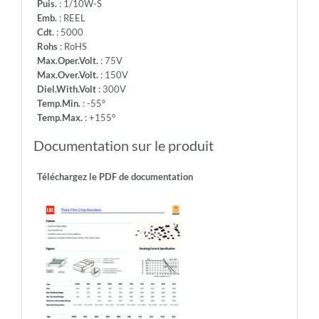
Puis.
: 1/10W-S
Emb.
: REEL
Cdt.
: 5000
Rohs
: RoHS
Max.Oper.Volt.
: 75V
Max.Over.Volt.
: 150V
Diel.With.Volt
: 300V
Temp.Min.
: -55°
Temp.Max.
: +155°
Documentation sur le produit
Téléchargez le PDF de documentation