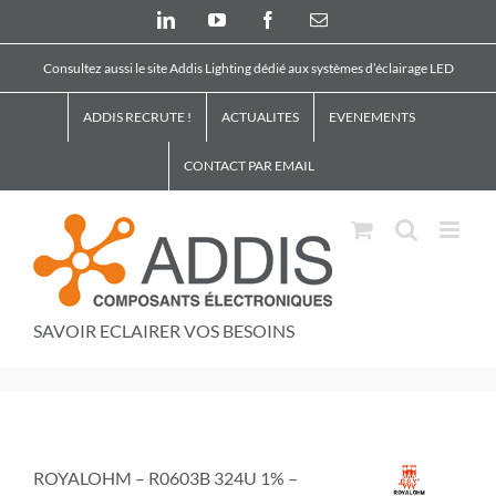
Skip
LinkedIn
YouTube
Facebook
Email
to
content
Consultez aussi le site Addis Lighting dédié aux systèmes d’éclairage LED
ADDIS RECRUTE !
ACTUALITES
EVENEMENTS
CONTACT PAR EMAIL
SAVOIR ECLAIRER VOS BESOINS
ROYALOHM – R0603B 324U 1% –