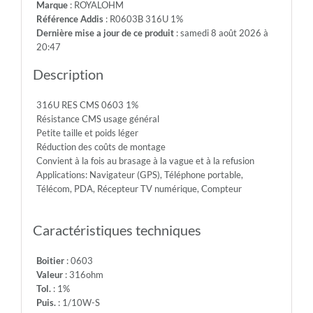
Marque
: ROYALOHM
75V
Référence Addis
: R0603B 316U 1%
-
Dernière mise a jour de ce produit
: samedi 8 août 2026 à
Max.Over.Volt.:
20:47
150V
-
Description
Diel.With.Volt:
300V
316U RES CMS 0603 1%
-
Résistance CMS usage général
Temp.Min.:
Petite taille et poids léger
-55°
Réduction des coûts de montage
-
Convient à la fois au brasage à la vague et à la refusion
Temp.Max.:
Applications: Navigateur (GPS), Téléphone portable,
+155°
Télécom, PDA, Récepteur TV numérique, Compteur
Caractéristiques techniques
Boitier
: 0603
Valeur
: 316ohm
Tol.
: 1%
Puis.
: 1/10W-S