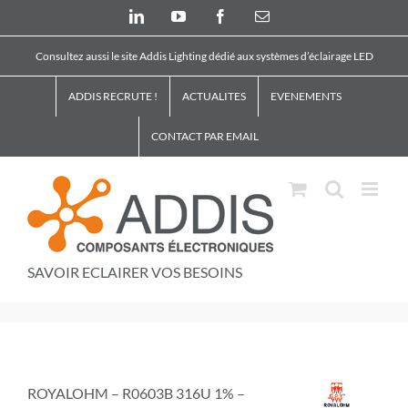
Skip
LinkedIn
YouTube
Facebook
Email
to
content
Consultez aussi le site Addis Lighting dédié aux systèmes d’éclairage LED
ADDIS RECRUTE !
ACTUALITES
EVENEMENTS
CONTACT PAR EMAIL
SAVOIR ECLAIRER VOS BESOINS
ROYALOHM – R0603B 316U 1% –