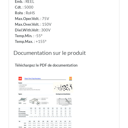
Emb.
: REEL
Cdt.
: 5000
Rohs
: RoHS
Max.Oper.Volt.
: 75V
Max.Over.Volt.
: 150V
Diel.With.Volt
: 300V
Temp.Min.
: -55°
Temp.Max.
: +155°
Documentation sur le produit
Téléchargez le PDF de documentation