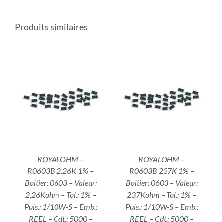
Produits similaires
R
AJOUTER AU PANIER
/
DÉTAILS
ROYALOHM –
ROYALOHM –
R0603B 2.26K 1% –
R0603B 237K 1% –
Boitier: 0603 – Valeur:
Boitier: 0603 – Valeur:
2,26Kohm – Tol.: 1% –
237Kohm – Tol.: 1% –
Puis.: 1/10W-S – Emb.:
Puis.: 1/10W-S – Emb.:
REEL – Cdt.: 5000 –
REEL – Cdt.: 5000 –