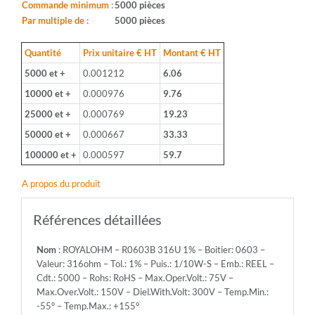
Boitier:
Commande minimum :
5000 pièces
0603
Par multiple de :
5000 pièces
-
Valeur:
Quantité
Prix unitaire € HT
Montant € HT
316ohm
5000 et +
0.001212
6.06
-
Tol.:
10000 et +
0.000976
9.76
1%
25000 et +
0.000769
19.23
-
Puis.:
50000 et +
0.000667
33.33
1/10W-
100000 et +
0.000597
59.7
S
-
A propos du produit
Emb.:
REEL
-
Références détaillées
Cdt.:
5000
Nom
: ROYALOHM – R0603B 316U 1% – Boitier: 0603 –
-
Valeur: 316ohm – Tol.: 1% – Puis.: 1/10W-S – Emb.: REEL –
Rohs:
Cdt.: 5000 – Rohs: RoHS – Max.Oper.Volt.: 75V –
RoHS
Max.Over.Volt.: 150V – Diel.With.Volt: 300V – Temp.Min.:
-
-55° – Temp.Max.: +155°
Max.Oper.Volt.: