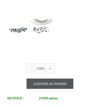
quantité
de
ROYALOHM
AJOUTER AU PANIER
-
R0603B
316U
EN STOCK :
25000 pièces
1%
-