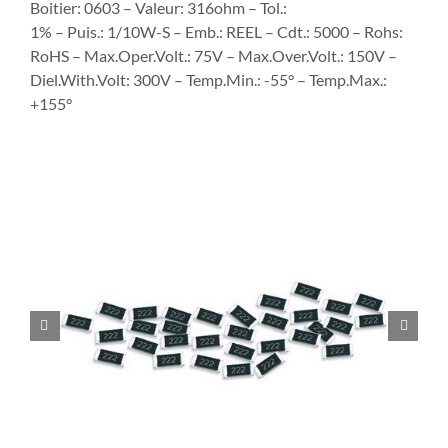
Boitier: 0603 – Valeur: 316ohm – Tol.:
1% – Puis.: 1/10W-S – Emb.: REEL – Cdt.: 5000 – Rohs:
RoHS – Max.Oper.Volt.: 75V – Max.Over.Volt.: 150V –
Diel.With.Volt: 300V – Temp.Min.: -55° – Temp.Max.:
+155°

