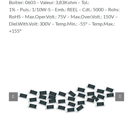
Boitier: 0603 – Valeur: 3,83Kohm – Tol.:
1% – Puis.: 1/10W-S – Emb.: REEL – Cdt.: 5000 – Rohs:
RoHS – Max.Oper.Volt.: 75V – Max.Over.Volt.: 150V –
Diel.With.Volt: 300V – Temp.Min.: -55° – Temp.Max.:
+155°

