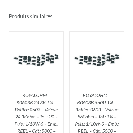
Produits similaires
R
AJOUTER AU PANIER
/
DÉTAILS
ROYALOHM –
ROYALOHM –
R0603B 24.3K 1% –
R0603B 560U 1% –
Boitier: 0603 – Valeur:
Boitier: 0603 – Valeur:
24,3Kohm – Tol.: 1% –
560ohm – Tol.: 1% –
Puis.: 1/10W-S – Emb.:
Puis.: 1/10W-S – Emb.:
REEL – Cdt.: 5000 –
REEL – Cdt.: 5000 –