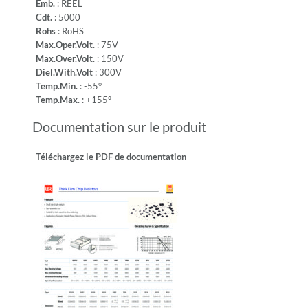
Emb.
: REEL
Cdt.
: 5000
Rohs
: RoHS
Max.Oper.Volt.
: 75V
Max.Over.Volt.
: 150V
Diel.With.Volt
: 300V
Temp.Min.
: -55°
Temp.Max.
: +155°
Documentation sur le produit
Téléchargez le PDF de documentation