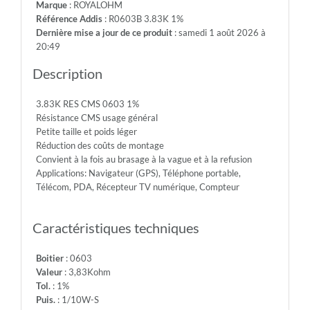
Marque
: ROYALOHM
75V
Référence Addis
: R0603B 3.83K 1%
-
Dernière mise a jour de ce produit
: samedi 1 août 2026 à
Max.Over.Volt.:
20:49
150V
-
Description
Diel.With.Volt:
300V
3.83K RES CMS 0603 1%
-
Résistance CMS usage général
Temp.Min.:
Petite taille et poids léger
-55°
Réduction des coûts de montage
-
Convient à la fois au brasage à la vague et à la refusion
Temp.Max.:
Applications: Navigateur (GPS), Téléphone portable,
+155°
Télécom, PDA, Récepteur TV numérique, Compteur
Caractéristiques techniques
Boitier
: 0603
Valeur
: 3,83Kohm
Tol.
: 1%
Puis.
: 1/10W-S