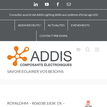
Skip
LinkedIn
YouTube
Facebook
Email
to
content
Consultez aussi le site Addis Lighting dédié aux systèmes d’éclairage LED
ADDIS RECRUTE !
ACTUALITES
EVENEMENTS
CONTACT PAR EMAIL
SAVOIR ECLAIRER VOS BESOINS
ROYALOHM – R0603B 3.83K 1% –