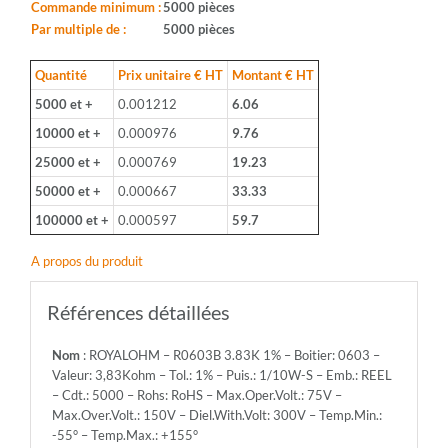
Boitier:
Commande minimum :
5000 pièces
0603
Par multiple de :
5000 pièces
-
Valeur:
Quantité
Prix unitaire € HT
Montant € HT
3,83Kohm
5000 et +
0.001212
6.06
-
Tol.:
10000 et +
0.000976
9.76
1%
25000 et +
0.000769
19.23
-
Puis.:
50000 et +
0.000667
33.33
1/10W-
100000 et +
0.000597
59.7
S
-
A propos du produit
Emb.:
REEL
-
Références détaillées
Cdt.:
5000
Nom
: ROYALOHM – R0603B 3.83K 1% – Boitier: 0603 –
-
Valeur: 3,83Kohm – Tol.: 1% – Puis.: 1/10W-S – Emb.: REEL
Rohs:
– Cdt.: 5000 – Rohs: RoHS – Max.Oper.Volt.: 75V –
RoHS
Max.Over.Volt.: 150V – Diel.With.Volt: 300V – Temp.Min.:
-
-55° – Temp.Max.: +155°
Max.Oper.Volt.: