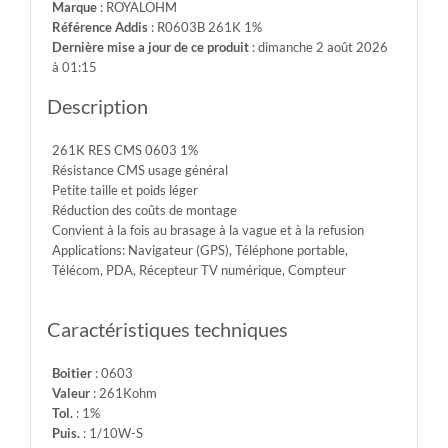
Marque
: ROYALOHM
75V
Référence Addis
: R0603B 261K 1%
-
Dernière mise a jour de ce produit
: dimanche 2 août 2026
Max.Over.Volt.:
à 01:15
150V
-
Description
Diel.With.Volt:
300V
261K RES CMS 0603 1%
-
Résistance CMS usage général
Temp.Min.:
Petite taille et poids léger
-55°
Réduction des coûts de montage
-
Convient à la fois au brasage à la vague et à la refusion
Temp.Max.:
Applications: Navigateur (GPS), Téléphone portable,
+155°
Télécom, PDA, Récepteur TV numérique, Compteur
Caractéristiques techniques
Boitier
: 0603
Valeur
: 261Kohm
Tol.
: 1%
Puis.
: 1/10W-S