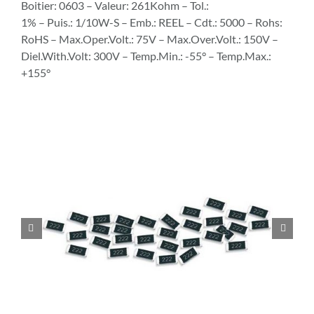
Boitier: 0603 – Valeur: 261Kohm – Tol.:
1% – Puis.: 1/10W-S – Emb.: REEL – Cdt.: 5000 – Rohs:
RoHS – Max.Oper.Volt.: 75V – Max.Over.Volt.: 150V –
Diel.With.Volt: 300V – Temp.Min.: -55° – Temp.Max.:
+155°

