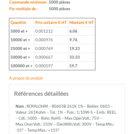
Boitier:
Commande minimum :
5000 pièces
0603
Par multiple de :
5000 pièces
-
Valeur:
Quantité
Prix unitaire € HT
Montant € HT
261Kohm
5000 et +
0.001212
6.06
-
Tol.:
10000 et +
0.000976
9.76
1%
25000 et +
0.000769
19.23
-
Puis.:
50000 et +
0.000667
33.33
1/10W-
100000 et +
0.000597
59.7
S
-
A propos du produit
Emb.:
REEL
-
Références détaillées
Cdt.:
5000
Nom
: ROYALOHM – R0603B 261K 1% – Boitier: 0603 –
-
Valeur: 261Kohm – Tol.: 1% – Puis.: 1/10W-S – Emb.: REEL
Rohs:
– Cdt.: 5000 – Rohs: RoHS – Max.Oper.Volt.: 75V –
RoHS
Max.Over.Volt.: 150V – Diel.With.Volt: 300V – Temp.Min.:
-
-55° – Temp.Max.: +155°
Max.Oper.Volt.: