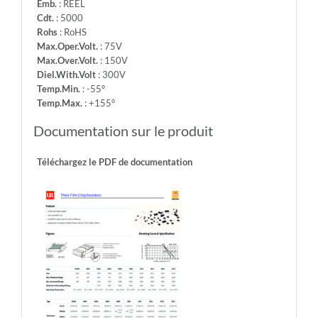
Emb.
: REEL
Cdt.
: 5000
Rohs
: RoHS
Max.Oper.Volt.
: 75V
Max.Over.Volt.
: 150V
Diel.With.Volt
: 300V
Temp.Min.
: -55°
Temp.Max.
: +155°
Documentation sur le produit
Téléchargez le PDF de documentation