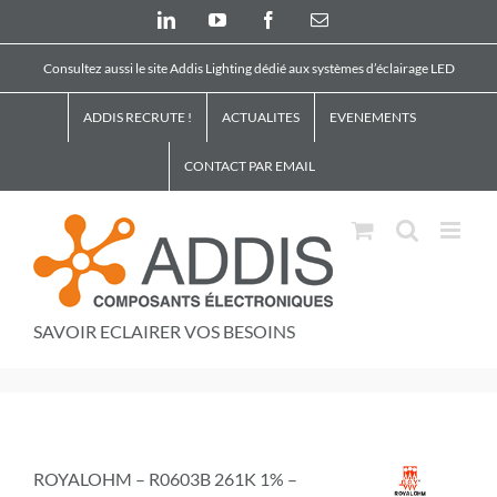
Skip
LinkedIn
YouTube
Facebook
Email
to
content
Consultez aussi le site Addis Lighting dédié aux systèmes d’éclairage LED
ADDIS RECRUTE !
ACTUALITES
EVENEMENTS
CONTACT PAR EMAIL
SAVOIR ECLAIRER VOS BESOINS
ROYALOHM – R0603B 261K 1% –