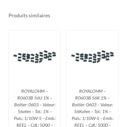
Produits similaires
R
AJOUTER AU PANIER
/
DÉTAILS
ROYALOHM –
ROYALOHM –
R0603B 56U 1% –
R0603B 56K 1% –
Boitier: 0603 – Valeur:
Boitier: 0603 – Valeur:
56ohm – Tol.: 1% –
56Kohm – Tol.: 1% –
Puis.: 1/10W-S – Emb.:
Puis.: 1/10W-S – Emb.:
REEL – Cdt.: 5000 –
REEL – Cdt.: 5000 –