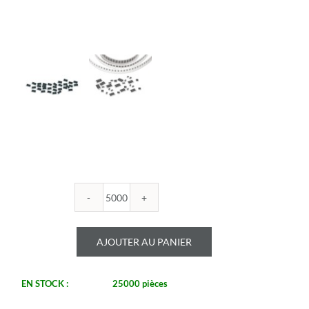
quantité
de
ROYALOHM
AJOUTER AU PANIER
-
R0603B
261K
EN STOCK :
25000 pièces
1%
-