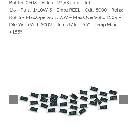
Boitier: 0603 – Valeur: 22,6Kohm – Tol.:
1% – Puis.: 1/10W-S – Emb.: REEL – Cdt.: 5000 – Rohs:
RoHS – Max.Oper.Volt.: 75V – Max.Over.Volt.: 150V –
Diel.With.Volt: 300V – Temp.Min.: -55° – Temp.Max.:
+155°

