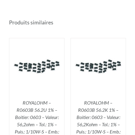
Produits similaires
R
AJOUTER AU PANIER
/
DÉTAILS
ROYALOHM –
ROYALOHM –
R0603B 56.2U 1% –
R0603B 56.2K 1% –
Boitier: 0603 – Valeur:
Boitier: 0603 – Valeur:
56,2ohm – Tol.: 1% –
56,2Kohm – Tol.: 1% –
Puis.: 1/10W-S – Emb.:
Puis.: 1/10W-S – Emb.: