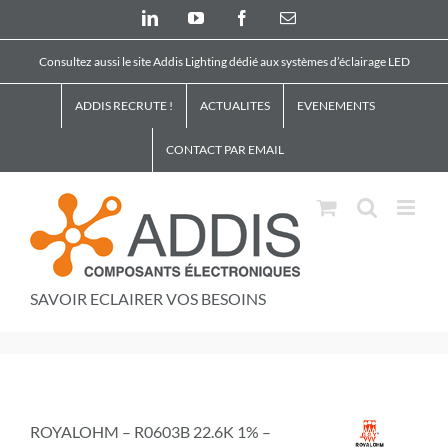
Skip
LinkedIn
YouTube
Facebook
Email
to
content
Consultez aussi le site Addis Lighting dédié aux systèmes d’éclairage LED
ADDIS RECRUTE !
ACTUALITES
EVENEMENTS
CONTACT PAR EMAIL
SAVOIR ECLAIRER VOS BESOINS
ROYALOHM – R0603B 22.6K 1% –