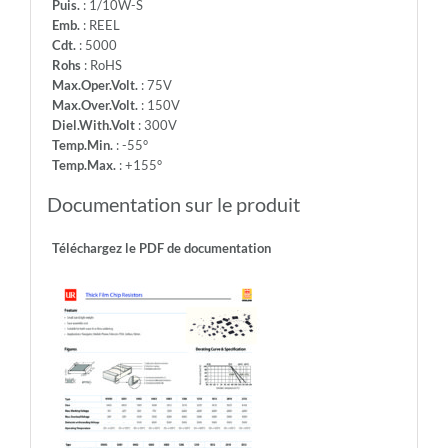
Puis.
: 1/10W-S
Emb.
: REEL
Cdt.
: 5000
Rohs
: RoHS
Max.Oper.Volt.
: 75V
Max.Over.Volt.
: 150V
Diel.With.Volt
: 300V
Temp.Min.
: -55°
Temp.Max.
: +155°
Documentation sur le produit
Téléchargez le PDF de documentation