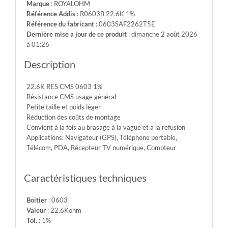
Marque
: ROYALOHM
75V
Référence Addis
: R0603B 22.6K 1%
-
Référence du fabricant
: 0603SAF2262T5E
Max.Over.Volt.:
Dernière mise a jour de ce produit
: dimanche 2 août 2026
150V
à 01:26
-
Diel.With.Volt:
Description
300V
-
22.6K RES CMS 0603 1%
Temp.Min.:
Résistance CMS usage général
-55°
Petite taille et poids léger
-
Réduction des coûts de montage
Temp.Max.:
Convient à la fois au brasage à la vague et à la refusion
+155°
Applications: Navigateur (GPS), Téléphone portable,
Télécom, PDA, Récepteur TV numérique, Compteur
Caractéristiques techniques
Boitier
: 0603
Valeur
: 22,6Kohm
Tol.
: 1%