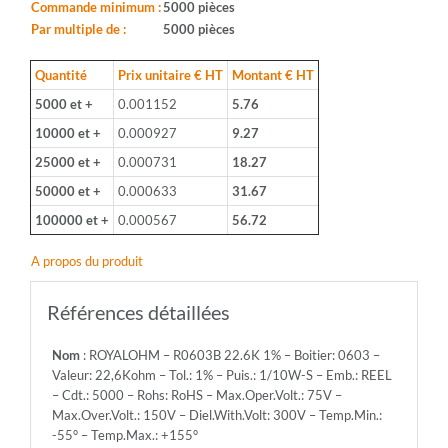
Boitier:
Commande minimum :
5000 pièces
0603
Par multiple de :
5000 pièces
-
Valeur:
Quantité
Prix unitaire € HT
Montant € HT
22,6Kohm
5000 et +
0.001152
5.76
-
Tol.:
10000 et +
0.000927
9.27
1%
25000 et +
0.000731
18.27
-
Puis.:
50000 et +
0.000633
31.67
1/10W-
100000 et +
0.000567
56.72
S
-
A propos du produit
Emb.:
REEL
-
Références détaillées
Cdt.:
5000
Nom
: ROYALOHM – R0603B 22.6K 1% – Boitier: 0603 –
-
Valeur: 22,6Kohm – Tol.: 1% – Puis.: 1/10W-S – Emb.: REEL
Rohs:
– Cdt.: 5000 – Rohs: RoHS – Max.Oper.Volt.: 75V –
RoHS
Max.Over.Volt.: 150V – Diel.With.Volt: 300V – Temp.Min.:
-
-55° – Temp.Max.: +155°
Max.Oper.Volt.: