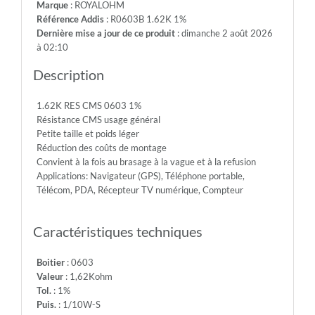
Marque
: ROYALOHM
75V
Référence Addis
: R0603B 1.62K 1%
-
Dernière mise a jour de ce produit
: dimanche 2 août 2026
Max.Over.Volt.:
à 02:10
150V
-
Description
Diel.With.Volt:
300V
1.62K RES CMS 0603 1%
-
Résistance CMS usage général
Temp.Min.:
Petite taille et poids léger
-55°
Réduction des coûts de montage
-
Convient à la fois au brasage à la vague et à la refusion
Temp.Max.:
Applications: Navigateur (GPS), Téléphone portable,
+155°
Télécom, PDA, Récepteur TV numérique, Compteur
Caractéristiques techniques
Boitier
: 0603
Valeur
: 1,62Kohm
Tol.
: 1%
Puis.
: 1/10W-S