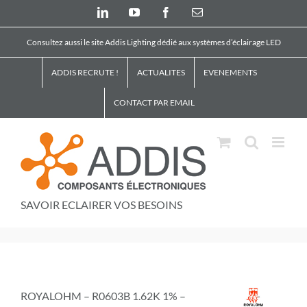
Skip
LinkedIn
YouTube
Facebook
Email
to
content
Consultez aussi le site Addis Lighting dédié aux systèmes d’éclairage LED
ADDIS RECRUTE !
ACTUALITES
EVENEMENTS
CONTACT PAR EMAIL
SAVOIR ECLAIRER VOS BESOINS
ROYALOHM – R0603B 1.62K 1% –