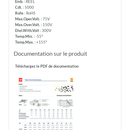
Emb.
: REEL
Cdt.
: 5000
Rohs
: RoHS
Max.Oper.Volt.
: 75V
Max.Over.Volt.
: 150V
Diel.With.Volt
: 300V
Temp.Min.
: -55°
Temp.Max.
: +155°
Documentation sur le produit
Téléchargez le PDF de documentation