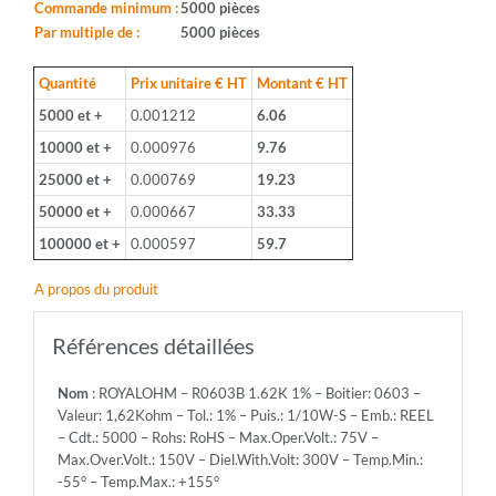
Boitier:
Commande minimum :
5000 pièces
0603
Par multiple de :
5000 pièces
-
Valeur:
Quantité
Prix unitaire € HT
Montant € HT
1,62Kohm
5000 et +
0.001212
6.06
-
Tol.:
10000 et +
0.000976
9.76
1%
25000 et +
0.000769
19.23
-
Puis.:
50000 et +
0.000667
33.33
1/10W-
100000 et +
0.000597
59.7
S
-
A propos du produit
Emb.:
REEL
-
Références détaillées
Cdt.:
5000
Nom
: ROYALOHM – R0603B 1.62K 1% – Boitier: 0603 –
-
Valeur: 1,62Kohm – Tol.: 1% – Puis.: 1/10W-S – Emb.: REEL
Rohs:
– Cdt.: 5000 – Rohs: RoHS – Max.Oper.Volt.: 75V –
RoHS
Max.Over.Volt.: 150V – Diel.With.Volt: 300V – Temp.Min.:
-
-55° – Temp.Max.: +155°
Max.Oper.Volt.: