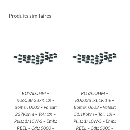
Produits similaires
R
AJOUTER AU PANIER
/
DÉTAILS
ROYALOHM –
ROYALOHM –
R0603B 237K 1% –
R0603B 51.1K 1% –
Boitier: 0603 – Valeur:
Boitier: 0603 – Valeur:
237Kohm – Tol.: 1% –
51,1Kohm – Tol.: 1% –
Puis.: 1/10W-S – Emb.:
Puis.: 1/10W-S – Emb.:
REEL – Cdt.: 5000 –
REEL – Cdt.: 5000 –