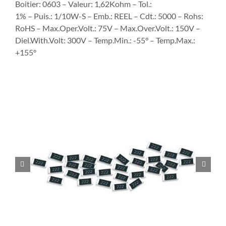
Boitier: 0603 – Valeur: 1,62Kohm – Tol.:
1% – Puis.: 1/10W-S – Emb.: REEL – Cdt.: 5000 – Rohs:
RoHS – Max.Oper.Volt.: 75V – Max.Over.Volt.: 150V –
Diel.With.Volt: 300V – Temp.Min.: -55° – Temp.Max.:
+155°

