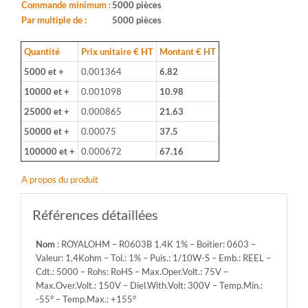
Boitier:
Commande minimum :
5000 pièces
0603
Par multiple de :
5000 pièces
-
Valeur:
Quantité
Prix unitaire € HT
Montant € HT
1,4Kohm
5000 et +
0.001364
6.82
-
Tol.:
10000 et +
0.001098
10.98
1%
25000 et +
0.000865
21.63
-
Puis.:
50000 et +
0.00075
37.5
1/10W-
100000 et +
0.000672
67.16
S
-
A propos du produit
Emb.:
REEL
-
Références détaillées
Cdt.:
5000
Nom
: ROYALOHM – R0603B 1.4K 1% – Boitier: 0603 –
-
Valeur: 1,4Kohm – Tol.: 1% – Puis.: 1/10W-S – Emb.: REEL –
Rohs:
Cdt.: 5000 – Rohs: RoHS – Max.Oper.Volt.: 75V –
RoHS
Max.Over.Volt.: 150V – Diel.With.Volt: 300V – Temp.Min.:
-
-55° – Temp.Max.: +155°
Max.Oper.Volt.: