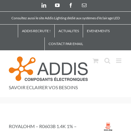
Skip
LinkedIn
YouTube
Facebook
Email
to
content
Consultez aussi le site Addis Lighting dédié aux systèmes d’éclairage LED
ADDIS RECRUTE !
ACTUALITES
EVENEMENTS
CONTACT PAR EMAIL
SAVOIR ECLAIRER VOS BESOINS
ROYALOHM – R0603B 1.4K 1% –