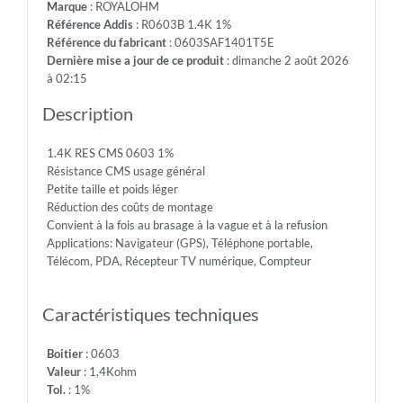
Marque
: ROYALOHM
75V
Référence Addis
: R0603B 1.4K 1%
-
Référence du fabricant
: 0603SAF1401T5E
Max.Over.Volt.:
Dernière mise a jour de ce produit
: dimanche 2 août 2026
150V
à 02:15
-
Diel.With.Volt:
Description
300V
-
1.4K RES CMS 0603 1%
Temp.Min.:
Résistance CMS usage général
-55°
Petite taille et poids léger
-
Réduction des coûts de montage
Temp.Max.:
Convient à la fois au brasage à la vague et à la refusion
+155°
Applications: Navigateur (GPS), Téléphone portable,
Télécom, PDA, Récepteur TV numérique, Compteur
Caractéristiques techniques
Boitier
: 0603
Valeur
: 1,4Kohm
Tol.
: 1%