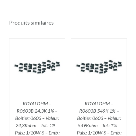
Produits similaires
R
AJOUTER AU PANIER
/
DÉTAILS
ROYALOHM –
ROYALOHM –
R0603B 24.3K 1% –
R0603B 549K 1% –
Boitier: 0603 – Valeur:
Boitier: 0603 – Valeur:
24,3Kohm – Tol.: 1% –
549Kohm – Tol.: 1% –
Puis.: 1/10W-S – Emb.:
Puis.: 1/10W-S – Emb.: