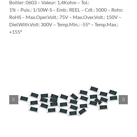
Boitier: 0603 – Valeur: 1,4Kohm – Tol.:
1% – Puis.: 1/10W-S – Emb.: REEL – Cdt.: 5000 – Rohs:
RoHS – Max.Oper.Volt.: 75V – Max.Over.Volt.: 150V –
Diel.With.Volt: 300V – Temp.Min.: -55° – Temp.Max.:
+155°

