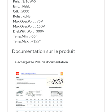
Puis.
: 1/10W-S
Emb.
: REEL
Cdt.
: 5000
Rohs
: RoHS
Max.Oper.Volt.
: 75V
Max.Over.Volt.
: 150V
Diel.With.Volt
: 300V
Temp.Min.
: -55°
Temp.Max.
: +155°
Documentation sur le produit
Téléchargez le PDF de documentation