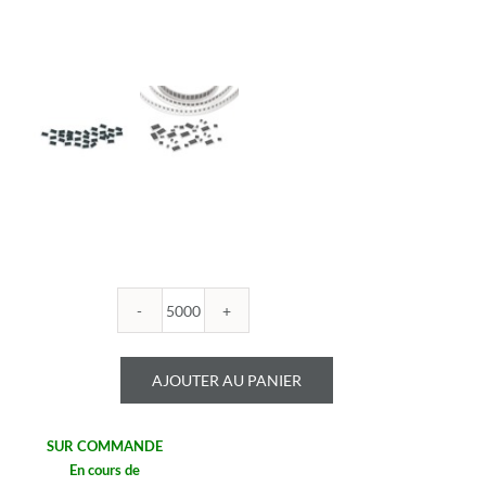
quantité
de
ROYALOHM
AJOUTER AU PANIER
-
R0603B
1.33K
SUR COMMANDE
1%
En cours de
-