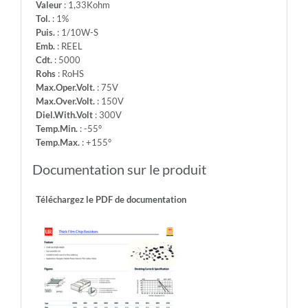
Valeur
: 1,33Kohm
Tol.
: 1%
Puis.
: 1/10W-S
Emb.
: REEL
Cdt.
: 5000
Rohs
: RoHS
Max.Oper.Volt.
: 75V
Max.Over.Volt.
: 150V
Diel.With.Volt
: 300V
Temp.Min.
: -55°
Temp.Max.
: +155°
Documentation sur le produit
Téléchargez le PDF de documentation