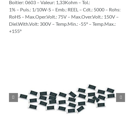
Boitier: 0603 – Valeur: 1,33Kohm – Tol.:
1% – Puis.: 1/10W-S – Emb.: REEL – Cdt.: 5000 – Rohs:
RoHS – Max.Oper.Volt.: 75V – Max.Over.Volt.: 150V –
Diel.With.Volt: 300V – Temp.Min.: -55° – Temp.Max.:
+155°

