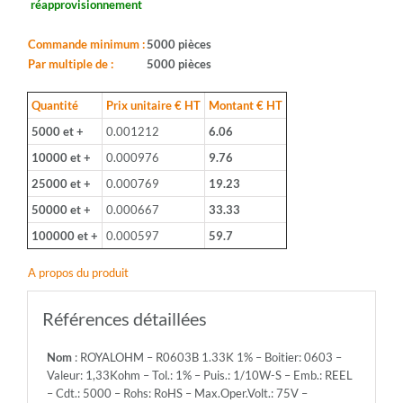
réapprovisionnement
Boitier:
0603
-
Commande minimum :
5000 pièces
Valeur:
Par multiple de :
5000 pièces
1,33Kohm
-
Quantité
Prix unitaire € HT
Montant € HT
Tol.:
5000 et +
0.001212
6.06
1%
-
10000 et +
0.000976
9.76
Puis.:
25000 et +
0.000769
19.23
1/10W-
S
50000 et +
0.000667
33.33
-
100000 et +
0.000597
59.7
Emb.:
REEL
A propos du produit
-
Cdt.:
5000
Références détaillées
-
Rohs:
Nom
: ROYALOHM – R0603B 1.33K 1% – Boitier: 0603 –
RoHS
Valeur: 1,33Kohm – Tol.: 1% – Puis.: 1/10W-S – Emb.: REEL
-
– Cdt.: 5000 – Rohs: RoHS – Max.Oper.Volt.: 75V –
Max.Oper.Volt.: