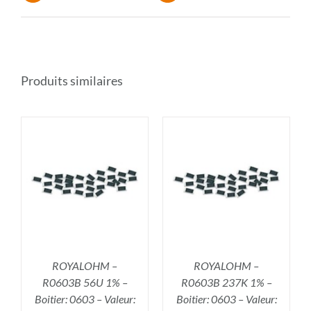
Produits similaires
R
AJOUTER AU PANIER
/
DÉTAILS
ROYALOHM –
ROYALOHM –
R0603B 56U 1% –
R0603B 237K 1% –
Boitier: 0603 – Valeur:
Boitier: 0603 – Valeur: