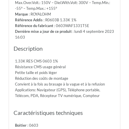
Max.Over.Volt.: 150V – Diel.With.Volt: 300V – Temp.Min.:
75V
-55° – Temp.Max.: +155°
-
Marque
: ROYALOHM
Max.Over.Volt.:
Référence Addis
: R0603B 1.33K 1%
150V
Référence du fabricant
: 0603WAF1331T5E
-
Dernière mise a jour de ce produit
: lundi 4 septembre 2023
Diel.With.Volt:
16:03
300V
-
Description
Temp.Min.:
-55°
1.33K RES CMS 0603 1%
-
Résistance CMS usage général
Temp.Max.:
Petite taille et poids léger
+155°
Réduction des coûts de montage
Convient à la fois au brasage à la vague et à la refusion
Applications: Navigateur (GPS), Téléphone portable,
Télécom, PDA, Récepteur TV numérique, Compteur
Caractéristiques techniques
Boitier
: 0603