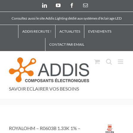
Skip
LinkedIn
YouTube
Facebook
Email
to
content
Consultez aussi le site Addis Lighting dédié aux systèmes d’éclairage LED
ADDIS RECRUTE !
ACTUALITES
EVENEMENTS
CONTACT PAR EMAIL
SAVOIR ECLAIRER VOS BESOINS
ROYALOHM – R0603B 1.33K 1% –