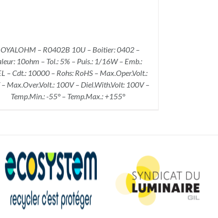
OYALOHM – R0402B 10U – Boitier: 0402 –
leur: 10ohm – Tol.: 5% – Puis.: 1/16W – Emb.:
L – Cdt.: 10000 – Rohs: RoHS – Max.Oper.Volt.:
– Max.Over.Volt.: 100V – Diel.With.Volt: 100V –
Temp.Min.: -55° – Temp.Max.: +155°