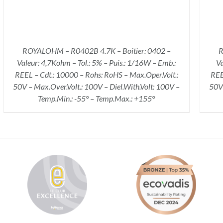
ROYALOHM – R0402B 4.7K – Boitier: 0402 –
R
Valeur: 4,7Kohm – Tol.: 5% – Puis.: 1/16W – Emb.:
Va
REEL – Cdt.: 10000 – Rohs: RoHS – Max.Oper.Volt.:
REE
50V – Max.Over.Volt.: 100V – Diel.With.Volt: 100V –
50V 
Temp.Min.: -55° – Temp.Max.: +155°