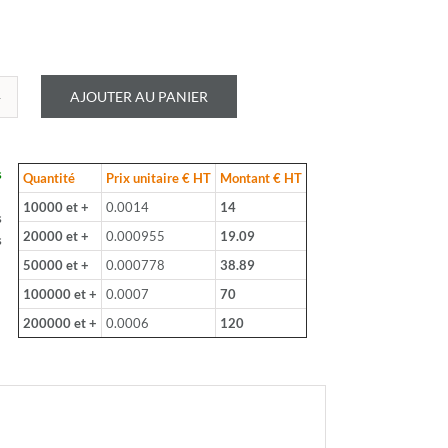
AJOUTER AU PANIER
é
LOHM
s
Quantité
Prix unitaire € HT
Montant € HT
B
10000 et +
0.0014
14
s
20000 et +
0.000955
19.09
s
50000 et +
0.000778
38.89
100000 et +
0.0007
70
200000 et +
0.0006
120
m