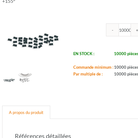
+155°
quantit
de
ROYA
-
EN STOCK :
10000 pièce
R0402
47K
Commande minimum :
10000 pièce
-
Par multiple de :
10000 pièce
Boitier:
0402
-
Valeur:
47Koh
-
A propos du produit
Tol.:
5%
-
Puis.:
Références détaillées
1/16W