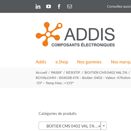
Skip
LinkedIn
YouTube
Facebook
Email
Consultez aussi 
to
content
Addis
e.Shop
Nos gammes
Nos marq
Accueil
PASSIF
RESISTIF
BOITIER CMS 0402 VAL 5%
ROYALOHM – R0402B 47K – Boitier: 0402 – Valeur: 47Kohm – To
-55° – Temp.Max.: +155°
Catégories de produits

BOITIER CMS 0402 VAL 5% (31)
×