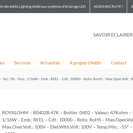
le site Addis Lighting dédié aux systèmes d’éclairage LED
ADDIS RECRUTE !
A
SAVOIR ECLAIRER
ues
Services
Actualités
A propos d’Addis
Contact
l.: 5% – Puis.: 1/16W – Emb.: REEL – Cdt.: 10000 – Rohs: RoHS – Max.Oper.Volt.: 50
ROYALOHM – R0402B 47K – Boitier: 0402 – Valeur: 47Kohm – Tol
1/16W – Emb.: REEL – Cdt.: 10000 – Rohs: RoHS – Max.Oper.Vol
Max.Over.Volt.: 100V – Diel.With.Volt: 100V – Temp.Min.: -55° 