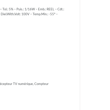
ol.: 5% – Puis.: 1/16W – Emb.: REEL – Cdt.:
Diel.With.Volt: 100V – Temp.Min.: -55° –
r.Volt.:
r.Volt.:
h.Volt:
 Récepteur TV numérique, Compteur
n.: