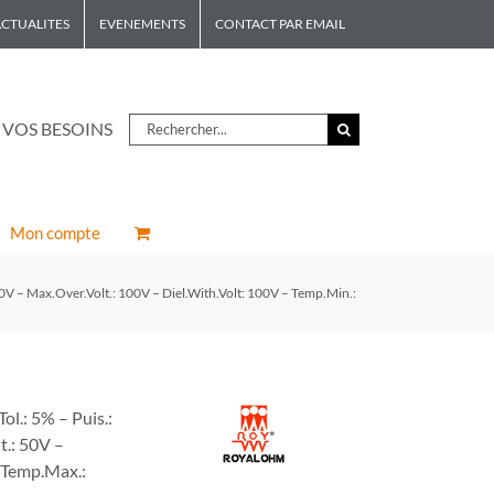
CTUALITES
EVENEMENTS
CONTACT PAR EMAIL
Rechercher
 VOS BESOINS
Mon compte
V – Max.Over.Volt.: 100V – Diel.With.Volt: 100V – Temp.Min.:
.: 5% – Puis.:
t.: 50V –
– Temp.Max.: