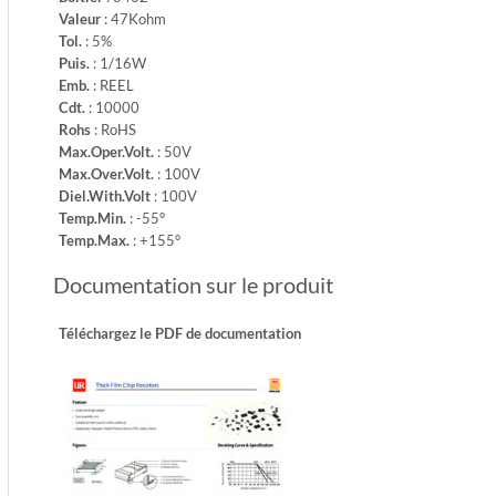
Temp.M
Valeur
: 47Kohm
+155°
Tol.
: 5%
Puis.
: 1/16W
Emb.
: REEL
Cdt.
: 10000
Rohs
: RoHS
Max.Oper.Volt.
: 50V
Max.Over.Volt.
: 100V
Diel.With.Volt
: 100V
Temp.Min.
: -55°
Temp.Max.
: +155°
Documentation sur le produit
Téléchargez le PDF de documentation