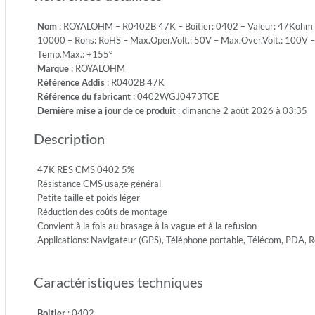
-
Nom
: ROYALOHM – R0402B 47K – Boitier: 0402 – Valeur: 47Kohm – T
Emb.:
10000 – Rohs: RoHS – Max.Oper.Volt.: 50V – Max.Over.Volt.: 100V – 
REEL
Temp.Max.: +155°
-
Marque
: ROYALOHM
Cdt.:
Référence Addis
: R0402B 47K
10000
Référence du fabricant
: 0402WGJ0473TCE
-
Dernière mise a jour de ce produit
: dimanche 2 août 2026 à 03:35
Rohs:
RoHS
Description
-
Max.Ope
50V
47K RES CMS 0402 5%
-
Résistance CMS usage général
Max.Ove
Petite taille et poids léger
100V
Réduction des coûts de montage
-
Convient à la fois au brasage à la vague et à la refusion
Diel.Wit
Applications: Navigateur (GPS), Téléphone portable, Télécom, PDA,
100V
-
Caractéristiques techniques
Temp.Mi
-55°
-
Boitier
: 0402