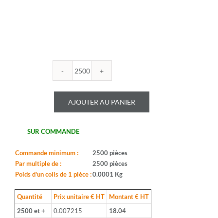
quantité
de
TAIWAN
AJOUTER AU PANIER
SEMICONDUCTOR
-
LL4148
SUR COMMANDE
L1
-
Type:
Commande minimum :
2500 pièces
petit
Par multiple de :
2500 pièces
signal
Poids d'un colis de 1 pièce :
0.0001 Kg
-
Boitier:
Quantité
Prix unitaire € HT
Montant € HT
SOD80,
2500 et +
0.007215
18.04
MINIMELF