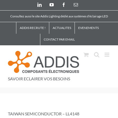
Skip
LinkedIn
YouTube
Facebook
Email
to
content
Consultez aussi le site Addis Lighting dédié aux systèmes d’éclairage LED
ADDIS RECRUTE !
ACTUALITES
EVENEMENTS
CONTACT PAR EMAIL
SAVOIR ECLAIRER VOS BESOINS
TAIWAN SEMICONDUCTOR – LL4148