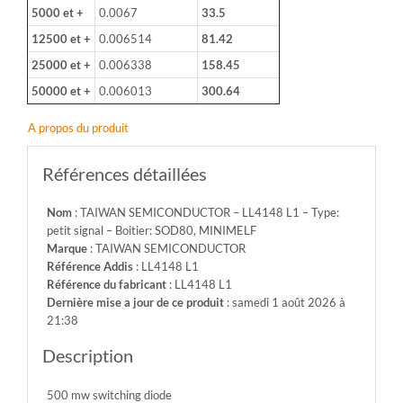
5000 et +
0.0067
33.5
12500 et +
0.006514
81.42
25000 et +
0.006338
158.45
50000 et +
0.006013
300.64
A propos du produit
Références détaillées
Nom
: TAIWAN SEMICONDUCTOR – LL4148 L1 – Type:
petit signal – Boitier: SOD80, MINIMELF
Marque
: TAIWAN SEMICONDUCTOR
Référence Addis
: LL4148 L1
Référence du fabricant
: LL4148 L1
Dernière mise a jour de ce produit
: samedi 1 août 2026 à
21:38
Description
500 mw switching diode