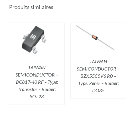
Produits similaires
AJOUTER AU
PANIER
/
DÉTAILS
TAIWAN
TAIWAN
SEMICONDUCTOR –
SEMICONDUCTOR –
BZX55C5V6 R0 –
BC817-40 RF – Type:
Type: Zener – Boitier:
Transistor – Boitier:
DO35
SOT23