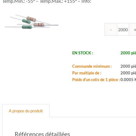
Temp.Min.: -55° – Temp.Max.: +155° – Info:
quantit
de
ROYA
-
EN STOCK :
2000 pi
CR50J
27U
Commande minimum :
2000 pi
-
Par multiple de :
2000 pi
Serie:
Poids d'un colis de 1 pièce :
0.0005 
CFR0
-
Boitier:
CFR-
50
A propos du produit
-
Valeur:
27ohm
-
Références détaillées
Toleran