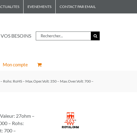
CTUALITES
EVENEMENTS
CONTACT PAR EMAIL
Rechercher
 VOS BESOINS
Mon compte
 Rohs: RoHS – Max.Oper.Volt: 350 – Max.Over.Volt: 700 –
Valeur: 27ohm –
000 – Rohs:
t: 700 –