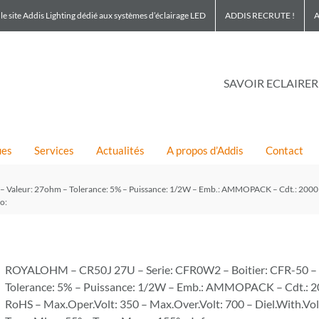
le site Addis Lighting dédié aux systèmes d’éclairage LED
ADDIS RECRUTE !
A
SAVOIR ECLAIRER
ues
Services
Actualités
A propos d’Addis
Contact
Valeur: 27ohm – Tolerance: 5% – Puissance: 1/2W – Emb.: AMMOPACK – Cdt.: 2000 –
o:
ROYALOHM – CR50J 27U – Serie: CFR0W2 – Boitier: CFR-50 – 
Tolerance: 5% – Puissance: 1/2W – Emb.: AMMOPACK – Cdt.: 2
RoHS – Max.Oper.Volt: 350 – Max.Over.Volt: 700 – Diel.With.Vol