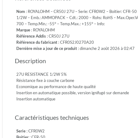
5%
Nom
: ROYALOHM – CR50J 27U – Serie: CFR0W2 – Boitier: CFR-50 – 
-
1/2W – Emb.: AMMOPACK – Cdt.: 2000 – Rohs: RoHS – Max.Oper.Volt:
Puissan
700 – Temp.Min.: -55° – Temp.Max.: +155° – Info:
1/2W
Marque
: ROYALOHM
-
Référence Addis
: CR50J 27U
Emb.:
Référence du fabricant
: CFR0S2J0270A20
AMMO
Dernière mise a jour de ce produit
: dimanche 2 août 2026 à 02:47
-
Cdt.:
Description
2000
-
Rohs:
27U RESISTANCE 1/2W 5%
RoHS
Résistance fixe à couche carbone
-
Economique au performance de haute qualité
Max.Ope
Insertion en automatique possible, version ignifugé sur demande
350
Insertion automatique
-
Max.Ove
Caractéristiques techniques
700
-
Diel.Wit
Serie
: CFR0W2
700
Boitier
: CFR-50