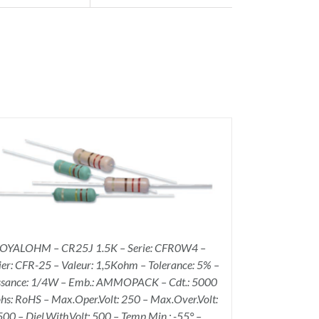
OYALOHM – CR25J 1.5K – Serie: CFR0W4 –
ier: CFR-25 – Valeur: 1,5Kohm – Tolerance: 5% –
ssance: 1/4W – Emb.: AMMOPACK – Cdt.: 5000
hs: RoHS – Max.Oper.Volt: 250 – Max.Over.Volt:
500 – Diel.With.Volt: 500 – Temp.Min.: -55° –