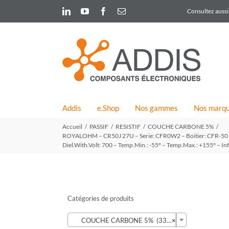
Skip
LinkedIn
YouTube
Facebook
Email
Consultez aussi 
to
content
Addis
e.Shop
Nos gammes
Nos marq
Accueil
PASSIF
RESISTIF
COUCHE CARBONE 5%
ROYALOHM – CR50J 27U – Serie: CFR0W2 – Boitier: CFR-50 – 
Diel.With.Volt: 700 – Temp.Min.: -55° – Temp.Max.: +155° – Inf
Catégories de produits

COUCHE CARBONE 5% (339)
×