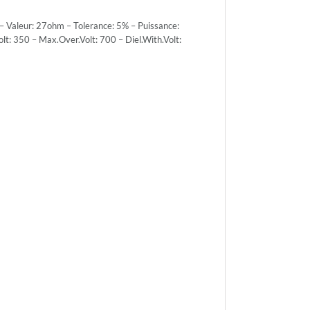
Valeur: 27ohm – Tolerance: 5% – Puissance:
 350 – Max.Over.Volt: 700 – Diel.With.Volt:
ce:
PACK
r.Volt:
r.Volt:
h.Volt: