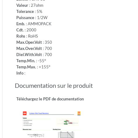
-
Valeur
: 27ohm
Temp.Mi
Tolerance
: 5%
-55°
Puissance
: 1/2W
-
Emb.
: AMMOPACK
Temp.M
Cdt.
: 2000
+155°
Rohs
: RoHS
-
Max.Oper.Volt
: 350
Info:
Max.Over.Volt
: 700
Diel.With.Volt
: 700
Temp.Min.
: -55°
Temp.Max.
: +155°
Info
:
Documentation sur le produit
Téléchargez le PDF de documentation