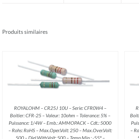
Produits similaires
AJOUTER AU PANIER
/
DÉTAILS
ROYALOHM – CR25J 10U – Serie: CFR0W4 –
R
Boitier: CFR-25 – Valeur: 10ohm – Tolerance: 5% –
Boit
Puissance: 1/4W – Emb.: AMMOPACK – Cdt.: 5000
Pui
– Rohs: RoHS – Max.Oper.Volt: 250 – Max.Over.Volt:
– Ro
500 – Diel.With.Volt: 500 – Temp.Min.: -55° –