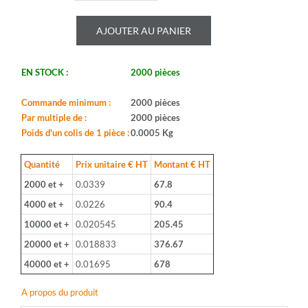
de
ROYALOHM
AJOUTER AU PANIER
-
CR50J
2.2U
EN STOCK :
2000 pièces
-
Serie:
CFR0W2
Commande minimum :
2000 pièces
-
Par multiple de :
2000 pièces
Boitier:
Poids d'un colis de 1 pièce :
0.0005 Kg
CFR-
50
Quantité
Prix unitaire € HT
Montant € HT
-
2000 et +
0.0339
67.8
Valeur:
2,2ohm
4000 et +
0.0226
90.4
-
10000 et +
0.020545
205.45
Tolerance:
5%
20000 et +
0.018833
376.67
-
40000 et +
0.01695
678
Puissance:
1/2W
A propos du produit
-