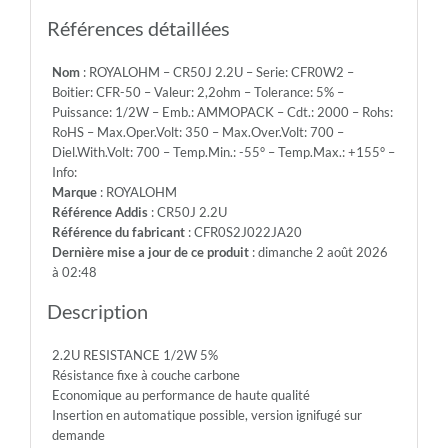
Emb.:
AMMOPACK
Références détaillées
-
Cdt.:
Nom
: ROYALOHM – CR50J 2.2U – Serie: CFR0W2 –
2000
Boitier: CFR-50 – Valeur: 2,2ohm – Tolerance: 5% –
-
Puissance: 1/2W – Emb.: AMMOPACK – Cdt.: 2000 – Rohs:
Rohs:
RoHS – Max.Oper.Volt: 350 – Max.Over.Volt: 700 –
RoHS
Diel.With.Volt: 700 – Temp.Min.: -55° – Temp.Max.: +155° –
-
Info:
Max.Oper.Volt:
Marque
: ROYALOHM
350
Référence Addis
: CR50J 2.2U
-
Référence du fabricant
: CFR0S2J022JA20
Max.Over.Volt:
Dernière mise a jour de ce produit
: dimanche 2 août 2026
700
à 02:48
-
Diel.With.Volt:
Description
700
-
2.2U RESISTANCE 1/2W 5%
Temp.Min.:
Résistance fixe à couche carbone
-55°
Economique au performance de haute qualité
-
Insertion en automatique possible, version ignifugé sur
Temp.Max.:
demande
+155°