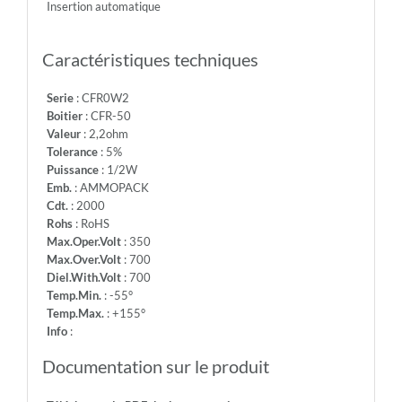
Insertion automatique
-
Info:
Caractéristiques techniques
Serie
: CFR0W2
Boitier
: CFR-50
Valeur
: 2,2ohm
Tolerance
: 5%
Puissance
: 1/2W
Emb.
: AMMOPACK
Cdt.
: 2000
Rohs
: RoHS
Max.Oper.Volt
: 350
Max.Over.Volt
: 700
Diel.With.Volt
: 700
Temp.Min.
: -55°
Temp.Max.
: +155°
Info
:
Documentation sur le produit