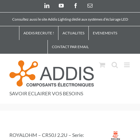
Skip
LinkedIn
YouTube
Facebook
Email
to
content
Consultez aussi le site Addis Lighting dédié aux systèmes d’éclairage LED
ADDIS RECRUTE !
ACTUALITES
EVENEMENTS
CONTACT PAR EMAIL
SAVOIR ECLAIRER VOS BESOINS
ROYALOHM – CR50J 2.2U – Serie: