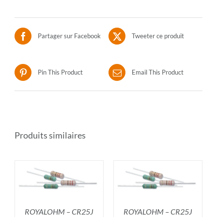
Partager sur Facebook
Tweeter ce produit
Pin This Product
Email This Product
Produits similaires
R
AJOUTER AU PANIER
/
DÉTAILS
ROYALOHM – CR25J
ROYALOHM – CR25J