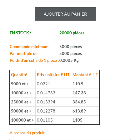
de
ROYALOHM
AJOUTER AU PANIER
-
CR25J
82U
EN STOCK :
20000 pièces
-
Serie:
CFR0W4
Commande minimum :
5000 pièces
-
Par multiple de :
5000 pièces
Boitier:
Poids d'un colis de 1 pièce :
0.0005 Kg
CFR-
25
Quantité
Prix unitaire € HT
Montant € HT
-
5000 et +
0.0221
110.5
Valeur:
82ohm
10000 et +
0.014733
147.33
-
25000 et +
0.013394
334.85
Tolerance:
5%
50000 et +
0.012278
613.89
-
100000 et +
0.01105
1105
Puissance:
1/4W
A propos du produit
-