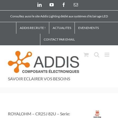
Skip
LinkedIn
YouTube
Facebook
Email
to
content
Consultez aussi le site Addis Lighting dédié aux systèmes d’éclairage LED
ADDIS RECRUTE !
ACTUALITES
EVENEMENTS
CONTACT PAR EMAIL
SAVOIR ECLAIRER VOS BESOINS
ROYALOHM – CR25J 82U – Serie: