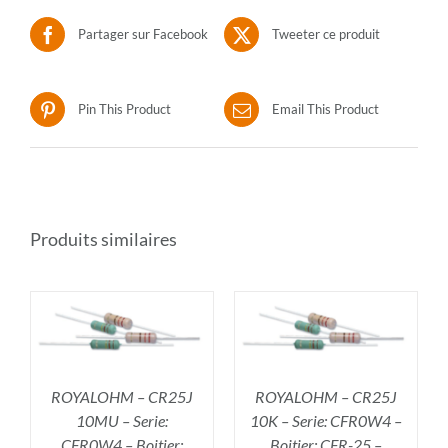
Partager sur Facebook
Tweeter ce produit
Pin This Product
Email This Product
Produits similaires
R
AJOUTER AU PANIER
/
DÉTAILS
ROYALOHM – CR25J
ROYALOHM – CR25J
10MU – Serie:
10K – Serie: CFR0W4 –
CFR0W4 – Boitier:
Boitier: CFR-25 –