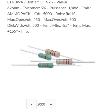
CFR0W4 – Boitier: CFR-25 – Valeur:
82ohm – Tolerance: 5% – Puissance: 1/4W – Emb.:
AMMOPACK – Cdt.: 5000 – Rohs: RoHS –
Max.Oper.Volt: 250 – Max.Over.Volt: 500 –
Diel.With.Volt: 500 – Temp.Min.: -55° – Temp.Max.:
+155° – Info:
quantité