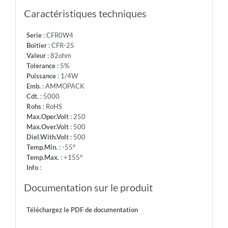
-
Caractéristiques techniques
Info:
Serie
: CFR0W4
Boitier
: CFR-25
Valeur
: 82ohm
Tolerance
: 5%
Puissance
: 1/4W
Emb.
: AMMOPACK
Cdt.
: 5000
Rohs
: RoHS
Max.Oper.Volt
: 250
Max.Over.Volt
: 500
Diel.With.Volt
: 500
Temp.Min.
: -55°
Temp.Max.
: +155°
Info
:
Documentation sur le produit
Téléchargez le PDF de documentation