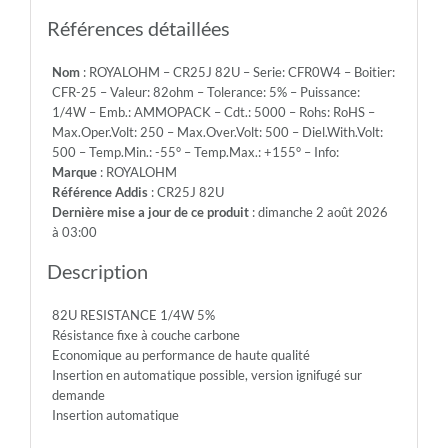
Emb.:
AMMOPACK
Références détaillées
-
Cdt.:
Nom
: ROYALOHM – CR25J 82U – Serie: CFR0W4 – Boitier:
5000
CFR-25 – Valeur: 82ohm – Tolerance: 5% – Puissance:
-
1/4W – Emb.: AMMOPACK – Cdt.: 5000 – Rohs: RoHS –
Rohs:
Max.Oper.Volt: 250 – Max.Over.Volt: 500 – Diel.With.Volt:
RoHS
500 – Temp.Min.: -55° – Temp.Max.: +155° – Info:
-
Marque
: ROYALOHM
Max.Oper.Volt:
Référence Addis
: CR25J 82U
250
Dernière mise a jour de ce produit
: dimanche 2 août 2026
-
à 03:00
Max.Over.Volt:
500
Description
-
Diel.With.Volt:
82U RESISTANCE 1/4W 5%
500
Résistance fixe à couche carbone
-
Economique au performance de haute qualité
Temp.Min.:
Insertion en automatique possible, version ignifugé sur
-55°
demande
-
Insertion automatique
Temp.Max.:
+155°