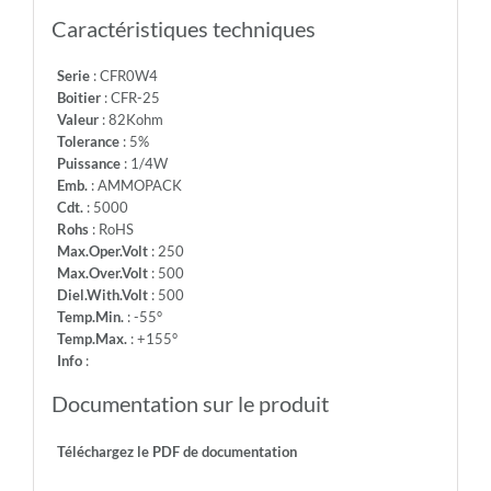
-
Caractéristiques techniques
Info:
Serie
: CFR0W4
Boitier
: CFR-25
Valeur
: 82Kohm
Tolerance
: 5%
Puissance
: 1/4W
Emb.
: AMMOPACK
Cdt.
: 5000
Rohs
: RoHS
Max.Oper.Volt
: 250
Max.Over.Volt
: 500
Diel.With.Volt
: 500
Temp.Min.
: -55°
Temp.Max.
: +155°
Info
:
Documentation sur le produit
Téléchargez le PDF de documentation