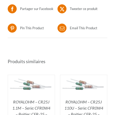
Partager sur Facebook
Tweeter ce produit
Pin This Product
Email This Product
Produits similaires
R
AJOUTER AU PANIER
/
DÉTAILS
ROYALOHM – CR25J
ROYALOHM – CR25J
1.1M – Serie: CFR0W4
110U – Serie: CFR0W4
– Boitier: CFR-25 –
– Boitier: CFR-25 –