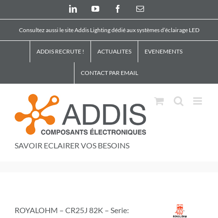
Skip
LinkedIn
YouTube
Facebook
Email
to
content
Consultez aussi le site Addis Lighting dédié aux systèmes d’éclairage LED
ADDIS RECRUTE !
ACTUALITES
EVENEMENTS
CONTACT PAR EMAIL
SAVOIR ECLAIRER VOS BESOINS
ROYALOHM – CR25J 82K – Serie: