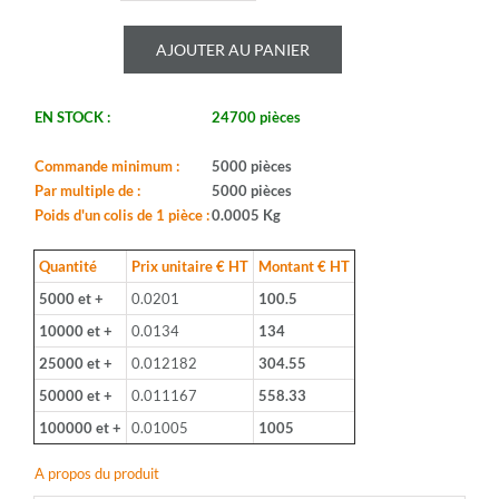
de
ROYALOHM
AJOUTER AU PANIER
-
CR25J
82K
EN STOCK :
24700 pièces
-
Serie:
CFR0W4
Commande minimum :
5000 pièces
-
Par multiple de :
5000 pièces
Boitier:
Poids d'un colis de 1 pièce :
0.0005 Kg
CFR-
25
Quantité
Prix unitaire € HT
Montant € HT
-
5000 et +
0.0201
100.5
Valeur:
82Kohm
10000 et +
0.0134
134
-
25000 et +
0.012182
304.55
Tolerance:
5%
50000 et +
0.011167
558.33
-
100000 et +
0.01005
1005
Puissance:
1/4W
A propos du produit
-