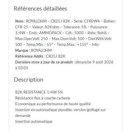
Emb.:
AMMOPACK
Références détaillées
-
Cdt.:
Nom
: ROYALOHM – CR25J 82K – Serie: CFR0W4 – Boitier:
5000
CFR-25 – Valeur: 82Kohm – Tolerance: 5% – Puissance:
-
1/4W – Emb.: AMMOPACK – Cdt.: 5000 – Rohs: RoHS –
Rohs:
Max.Oper.Volt: 250 – Max.Over.Volt: 500 – Diel.With.Volt:
RoHS
500 – Temp.Min.: -55° – Temp.Max.: +155° – Info:
-
Marque
: ROYALOHM
Max.Oper.Volt:
Référence Addis
: CR25J 82K
250
Dernière mise a jour de ce produit
: dimanche 9 août 2026
-
à 03:05
Max.Over.Volt:
500
Description
-
Diel.With.Volt:
82K RESISTANCE 1/4W 5%
500
Résistance fixe à couche carbone
-
Economique au performance de haute qualité
Temp.Min.:
Insertion en automatique possible, version ignifugé sur
-55°
demande
-
Insertion automatique
Temp.Max.:
+155°