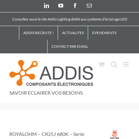
Skip
LinkedIn
YouTube
Facebook
Email
to
content
Consultez aussi le site Addis Lighting dédié aux systèmes d’éclairage LED
ADDIS RECRUTE !
ACTUALITES
EVENEMENTS
CONTACT PAR EMAIL
SAVOIR ECLAIRER VOS BESOINS
ROYALOHM – CR25J 680K – Serie: