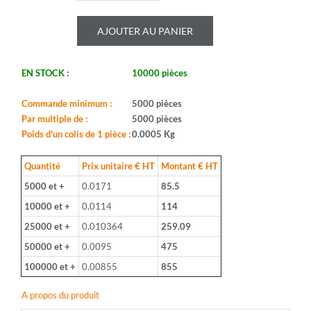
de
ROYALOHM
AJOUTER AU PANIER
-
CR25J
680K
EN STOCK :
10000 pièces
-
Serie:
CFR0W4
Commande minimum :
5000 pièces
-
Par multiple de :
5000 pièces
Boitier:
Poids d'un colis de 1 pièce :
0.0005 Kg
CFR-
25
Quantité
Prix unitaire € HT
Montant € HT
-
5000 et +
0.0171
85.5
Valeur:
680Kohm
10000 et +
0.0114
114
-
25000 et +
0.010364
259.09
Tolerance:
5%
50000 et +
0.0095
475
-
100000 et +
0.00855
855
Puissance:
1/4W
A propos du produit
-