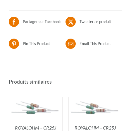
Partager sur Facebook
Tweeter ce produit
Pin This Product
Email This Product
Produits similaires
R
AJOUTER AU PANIER
/
DÉTAILS
ROYALOHM – CR25J
ROYALOHM – CR25J