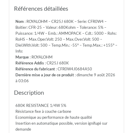
Emb.:
AMMOPACK
Références détaillées
-
Cdt.:
Nom
: ROYALOHM – CR25J 680K – Serie: CFR0W4 –
5000
Boitier: CFR-25 – Valeur: 680Kohm – Tolerance: 5% –
-
Puissance: 1/4W – Emb.: AMMOPACK – Cdt.: 5000 – Rohs:
Rohs:
RoHS – Max.Oper.Volt: 250 – Max.Over.Volt: 500 –
RoHS
Diel.With.Volt: 500 – Temp.Min.: -55° – Temp.Max.: +155° –
-
Info:
Max.Oper.Volt:
Marque
: ROYALOHM
250
Référence Addis
: CR25J 680K
-
Référence du fabricant
: CFR0W4J0684A50
Max.Over.Volt:
Dernière mise a jour de ce produit
: dimanche 9 août 2026
500
à 03:06
-
Diel.With.Volt:
Description
500
-
680K RESISTANCE 1/4W 5%
Temp.Min.:
Résistance fixe à couche carbone
-55°
Economique au performance de haute qualité
-
Insertion en automatique possible, version ignifugé sur
Temp.Max.:
demande
+155°