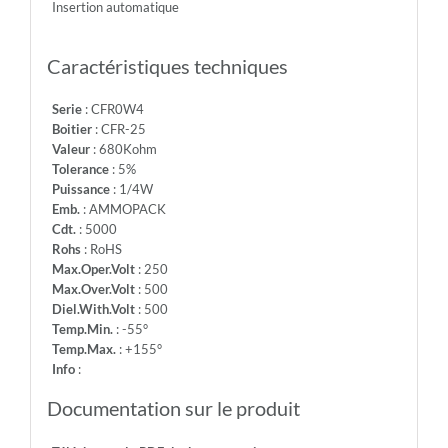
Insertion automatique
-
Info:
Caractéristiques techniques
Serie
: CFR0W4
Boitier
: CFR-25
Valeur
: 680Kohm
Tolerance
: 5%
Puissance
: 1/4W
Emb.
: AMMOPACK
Cdt.
: 5000
Rohs
: RoHS
Max.Oper.Volt
: 250
Max.Over.Volt
: 500
Diel.With.Volt
: 500
Temp.Min.
: -55°
Temp.Max.
: +155°
Info
:
Documentation sur le produit