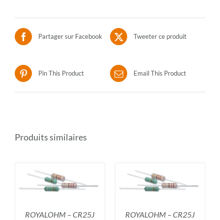
Partager sur Facebook
Tweeter ce produit
Pin This Product
Email This Product
Produits similaires
R
AJOUTER AU PANIER
/
DÉTAILS
ROYALOHM – CR25J
ROYALOHM – CR25J