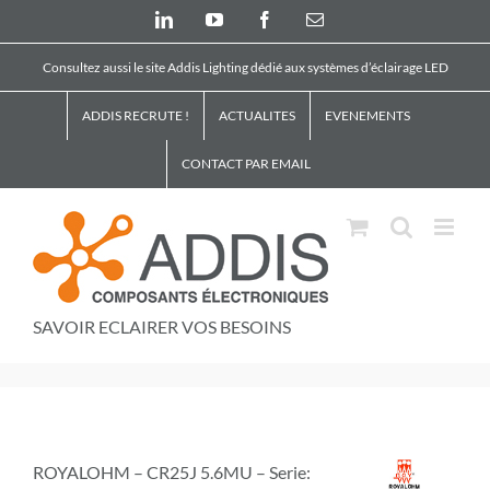
Skip
LinkedIn
YouTube
Facebook
Email
to
content
Consultez aussi le site Addis Lighting dédié aux systèmes d’éclairage LED
ADDIS RECRUTE !
ACTUALITES
EVENEMENTS
CONTACT PAR EMAIL
SAVOIR ECLAIRER VOS BESOINS
ROYALOHM – CR25J 5.6MU – Serie: