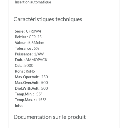
Insertion automatique
-
Info:
Caractéristiques techniques
Serie
: CFR0W4
Boitier
: CFR-25
Valeur
: 5,6Mohm
Tolerance
: 5%
Puissance
: 1/4W
Emb.
: AMMOPACK
Cdt.
: 5000
Rohs
: RoHS
Max.Oper.Volt
: 250
Max.Over.Volt
: 500
Diel.With.Volt
: 500
Temp.Min.
: -55°
Temp.Max.
: +155°
Info
:
Documentation sur le produit