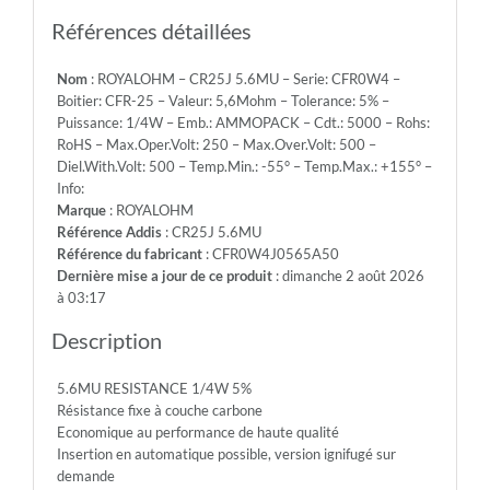
Emb.:
AMMOPACK
Références détaillées
-
Cdt.:
Nom
: ROYALOHM – CR25J 5.6MU – Serie: CFR0W4 –
5000
Boitier: CFR-25 – Valeur: 5,6Mohm – Tolerance: 5% –
-
Puissance: 1/4W – Emb.: AMMOPACK – Cdt.: 5000 – Rohs:
Rohs:
RoHS – Max.Oper.Volt: 250 – Max.Over.Volt: 500 –
RoHS
Diel.With.Volt: 500 – Temp.Min.: -55° – Temp.Max.: +155° –
-
Info:
Max.Oper.Volt:
Marque
: ROYALOHM
250
Référence Addis
: CR25J 5.6MU
-
Référence du fabricant
: CFR0W4J0565A50
Max.Over.Volt:
Dernière mise a jour de ce produit
: dimanche 2 août 2026
500
à 03:17
-
Diel.With.Volt:
Description
500
-
5.6MU RESISTANCE 1/4W 5%
Temp.Min.:
Résistance fixe à couche carbone
-55°
Economique au performance de haute qualité
-
Insertion en automatique possible, version ignifugé sur
Temp.Max.:
demande
+155°