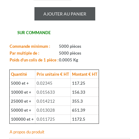
de
ROYALOHM
AJOUTER AU PANIER
-
CR25J
5.6MU
SUR COMMANDE
-
Serie:
CFR0W4
Commande minimum :
5000 pièces
-
Par multiple de :
5000 pièces
Boitier:
Poids d'un colis de 1 pièce :
0.0005 Kg
CFR-
25
Quantité
Prix unitaire € HT
Montant € HT
-
5000 et +
0.02345
117.25
Valeur:
5,6Mohm
10000 et +
0.015633
156.33
-
25000 et +
0.014212
355.3
Tolerance:
5%
50000 et +
0.013028
651.39
-
100000 et +
0.011725
1172.5
Puissance:
1/4W
A propos du produit
-