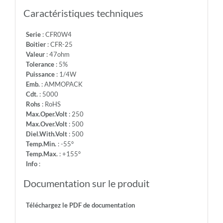
-
Caractéristiques techniques
Info:
Serie
: CFR0W4
Boitier
: CFR-25
Valeur
: 47ohm
Tolerance
: 5%
Puissance
: 1/4W
Emb.
: AMMOPACK
Cdt.
: 5000
Rohs
: RoHS
Max.Oper.Volt
: 250
Max.Over.Volt
: 500
Diel.With.Volt
: 500
Temp.Min.
: -55°
Temp.Max.
: +155°
Info
:
Documentation sur le produit
Téléchargez le PDF de documentation