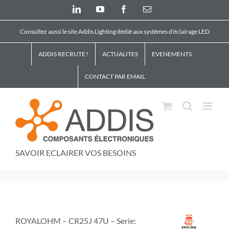
Skip
LinkedIn
YouTube
Facebook
Email
to
content
Consultez aussi le site Addis Lighting dédié aux systèmes d’éclairage LED
ADDIS RECRUTE !
ACTUALITES
EVENEMENTS
CONTACT PAR EMAIL
SAVOIR ECLAIRER VOS BESOINS
ROYALOHM – CR25J 47U – Serie: