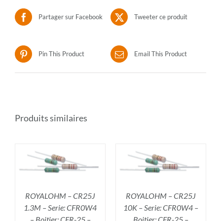
Partager sur Facebook
Tweeter ce produit
Pin This Product
Email This Product
Produits similaires
R
AJOUTER AU PANIER
/
DÉTAILS
ROYALOHM – CR25J
ROYALOHM – CR25J
1.3M – Serie: CFR0W4
10K – Serie: CFR0W4 –
– Boitier: CFR-25 –
Boitier: CFR-25 –