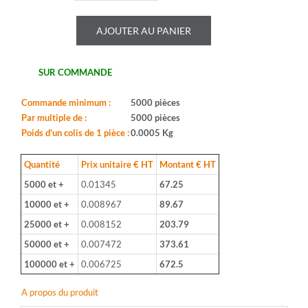
de
ROYALOHM
AJOUTER AU PANIER
-
CR25J
47U
SUR COMMANDE
-
Serie:
CFR0W4
Commande minimum :
5000 pièces
-
Par multiple de :
5000 pièces
Boitier:
Poids d'un colis de 1 pièce :
0.0005 Kg
CFR-
25
Quantité
Prix unitaire € HT
Montant € HT
-
5000 et +
0.01345
67.25
Valeur:
47ohm
10000 et +
0.008967
89.67
-
25000 et +
0.008152
203.79
Tolerance:
5%
50000 et +
0.007472
373.61
-
100000 et +
0.006725
672.5
Puissance:
1/4W
A propos du produit
-