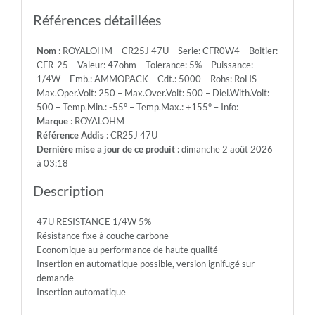
Emb.:
AMMOPACK
Références détaillées
-
Cdt.:
Nom
: ROYALOHM – CR25J 47U – Serie: CFR0W4 – Boitier:
5000
CFR-25 – Valeur: 47ohm – Tolerance: 5% – Puissance:
-
1/4W – Emb.: AMMOPACK – Cdt.: 5000 – Rohs: RoHS –
Rohs:
Max.Oper.Volt: 250 – Max.Over.Volt: 500 – Diel.With.Volt:
RoHS
500 – Temp.Min.: -55° – Temp.Max.: +155° – Info:
-
Marque
: ROYALOHM
Max.Oper.Volt:
Référence Addis
: CR25J 47U
250
Dernière mise a jour de ce produit
: dimanche 2 août 2026
-
à 03:18
Max.Over.Volt:
500
Description
-
Diel.With.Volt:
47U RESISTANCE 1/4W 5%
500
Résistance fixe à couche carbone
-
Economique au performance de haute qualité
Temp.Min.:
Insertion en automatique possible, version ignifugé sur
-55°
demande
-
Insertion automatique
Temp.Max.:
+155°