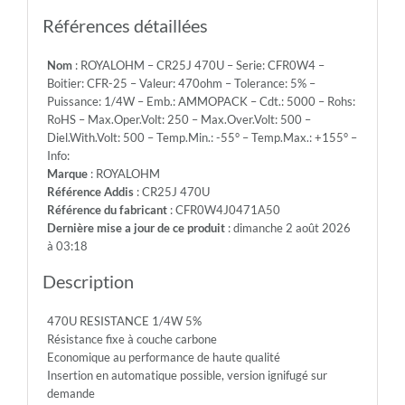
Emb.:
AMMOPACK
Références détaillées
-
Cdt.:
Nom
: ROYALOHM – CR25J 470U – Serie: CFR0W4 –
5000
Boitier: CFR-25 – Valeur: 470ohm – Tolerance: 5% –
-
Puissance: 1/4W – Emb.: AMMOPACK – Cdt.: 5000 – Rohs:
Rohs:
RoHS – Max.Oper.Volt: 250 – Max.Over.Volt: 500 –
RoHS
Diel.With.Volt: 500 – Temp.Min.: -55° – Temp.Max.: +155° –
-
Info:
Max.Oper.Volt:
Marque
: ROYALOHM
250
Référence Addis
: CR25J 470U
-
Référence du fabricant
: CFR0W4J0471A50
Max.Over.Volt:
Dernière mise a jour de ce produit
: dimanche 2 août 2026
500
à 03:18
-
Diel.With.Volt:
Description
500
-
470U RESISTANCE 1/4W 5%
Temp.Min.:
Résistance fixe à couche carbone
-55°
Economique au performance de haute qualité
-
Insertion en automatique possible, version ignifugé sur
Temp.Max.:
demande
+155°