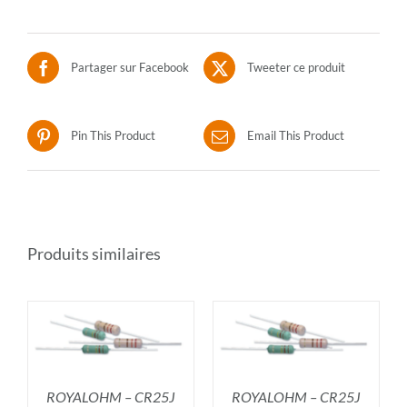
Partager sur Facebook
Tweeter ce produit
Pin This Product
Email This Product
Produits similaires
R
AJOUTER AU PANIER
/
DÉTAILS
ROYALOHM – CR25J
ROYALOHM – CR25J