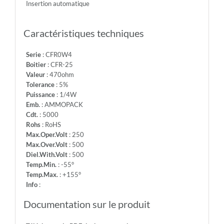
Insertion automatique
-
Info:
Caractéristiques techniques
Serie
: CFR0W4
Boitier
: CFR-25
Valeur
: 470ohm
Tolerance
: 5%
Puissance
: 1/4W
Emb.
: AMMOPACK
Cdt.
: 5000
Rohs
: RoHS
Max.Oper.Volt
: 250
Max.Over.Volt
: 500
Diel.With.Volt
: 500
Temp.Min.
: -55°
Temp.Max.
: +155°
Info
:
Documentation sur le produit