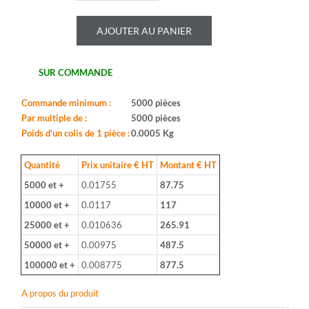
de
ROYALOHM
AJOUTER AU PANIER
-
CR25J
470U
SUR COMMANDE
-
Serie:
CFR0W4
Commande minimum :
5000 pièces
-
Par multiple de :
5000 pièces
Boitier:
Poids d'un colis de 1 pièce :
0.0005 Kg
CFR-
25
Quantité
Prix unitaire € HT
Montant € HT
-
5000 et +
0.01755
87.75
Valeur:
470ohm
10000 et +
0.0117
117
-
25000 et +
0.010636
265.91
Tolerance:
5%
50000 et +
0.00975
487.5
-
100000 et +
0.008775
877.5
Puissance:
1/4W
A propos du produit
-