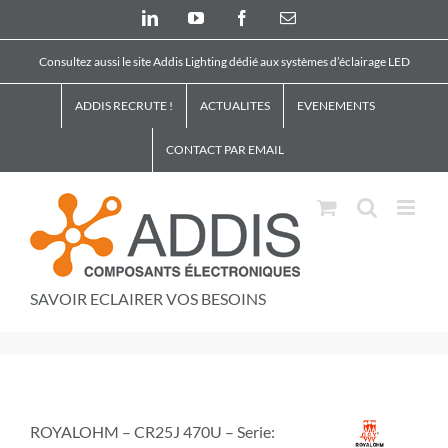
Skip
LinkedIn
YouTube
Facebook
Email
to
content
Consultez aussi le site Addis Lighting dédié aux systèmes d’éclairage LED
ADDIS RECRUTE !
ACTUALITES
EVENEMENTS
CONTACT PAR EMAIL
SAVOIR ECLAIRER VOS BESOINS
ROYALOHM – CR25J 470U – Serie: