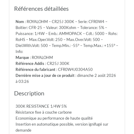
Emb.:
AMMOPACK
Références détaillées
-
Cdt.:
Nom
: ROYALOHM – CR25J 300K – Serie: CFR0W4 –
5000
Boitier: CFR-25 – Valeur: 300Kohm – Tolerance: 5% –
-
Puissance: 1/4W – Emb.: AMMOPACK – Cdt.: 5000 – Rohs:
Rohs:
RoHS – Max.Oper.Volt: 250 – Max.Over.Volt: 500 –
RoHS
Diel.With.Volt: 500 – Temp.Min.: -55° – Temp.Max.: +155° –
-
Info:
Max.Oper.Volt:
Marque
: ROYALOHM
250
Référence Addis
: CR25J 300K
-
Référence du fabricant
: CFR0W4J0304A50
Max.Over.Volt:
Dernière mise a jour de ce produit
: dimanche 2 août 2026
500
à 03:26
-
Diel.With.Volt:
Description
500
-
300K RESISTANCE 1/4W 5%
Temp.Min.:
Résistance fixe à couche carbone
-55°
Economique au performance de haute qualité
-
Insertion en automatique possible, version ignifugé sur
Temp.Max.:
demande
+155°