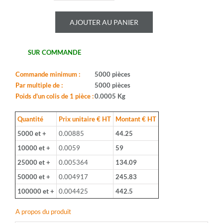
de
ROYALOHM
AJOUTER AU PANIER
-
CR25J
300K
SUR COMMANDE
-
Serie:
CFR0W4
Commande minimum :
5000 pièces
-
Par multiple de :
5000 pièces
Boitier:
Poids d'un colis de 1 pièce :
0.0005 Kg
CFR-
25
Quantité
Prix unitaire € HT
Montant € HT
-
5000 et +
0.00885
44.25
Valeur:
300Kohm
10000 et +
0.0059
59
-
25000 et +
0.005364
134.09
Tolerance:
5%
50000 et +
0.004917
245.83
-
100000 et +
0.004425
442.5
Puissance:
1/4W
A propos du produit
-