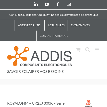
Skip
LinkedIn
YouTube
Facebook
Email
to
content
Consultez aussi le site Addis Lighting dédié aux systèmes d’éclairage LED
ADDIS RECRUTE !
ACTUALITES
EVENEMENTS
CONTACT PAR EMAIL
SAVOIR ECLAIRER VOS BESOINS
ROYALOHM – CR25J 300K – Serie: