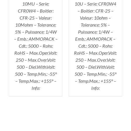
10MU – Serie:
10U – Serie: CFR0W4
CFR0W4 – Boitier:
– Boitier: CFR-25 –
CFR-25 – Valeur:
Valeur: 10ohm –
10Mohm – Tolerance:
Tolerance: 5% –
5% – Puissance: 1/4W
Puissance: 1/4W –
– Emb.: AMMOPACK –
Emb.: AMMOPACK –
Cdt.: 5000 – Rohs:
Cdt.: 5000 – Rohs:
RoHS – Max.Oper.Volt:
RoHS – Max.Oper.Volt:
250 – Max.Over.Volt:
250 – Max.Over.Volt:
500 – Diel.With.Volt:
500 – Diel.With.Volt:
500 – Temp.Min.: -55°
500 – Temp.Min.: -55°
– Temp.Max.: +155° –
– Temp.Max.: +155° –
Info:
Info: