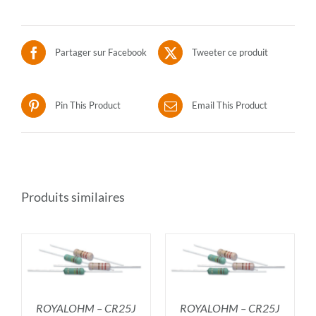
Partager sur Facebook
Tweeter ce produit
Pin This Product
Email This Product
Produits similaires
R
AJOUTER AU PANIER
/
DÉTAILS
ROYALOHM – CR25J
ROYALOHM – CR25J