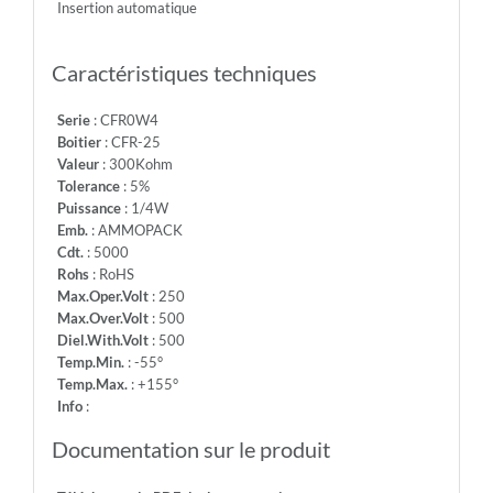
Insertion automatique
-
Info:
Caractéristiques techniques
Serie
: CFR0W4
Boitier
: CFR-25
Valeur
: 300Kohm
Tolerance
: 5%
Puissance
: 1/4W
Emb.
: AMMOPACK
Cdt.
: 5000
Rohs
: RoHS
Max.Oper.Volt
: 250
Max.Over.Volt
: 500
Diel.With.Volt
: 500
Temp.Min.
: -55°
Temp.Max.
: +155°
Info
:
Documentation sur le produit