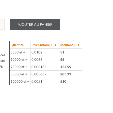
AJOUTER AU PANIER
é
LOHM
Quantité
Prix unitaire € HT
Montant € HT
5000 et +
0.0102
51
èces
10000 et +
0.0068
68
èces
Kg
25000 et +
0.006182
154.55
W4
50000 et +
0.005667
283.33
100000 et +
0.0051
510
hm
ce: