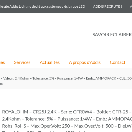
le site Addis Lighting dédié aux systèmes d’éclairage LED
ADDIS RECRUTE !
A
SAVOIR ECLAIRER
ues
Services
Actualités
A propos d’Addis
Contact
 Valeur: 2,4Kohm – Tolerance: 5% – Puissance: 1/4W – Emb.: AMMOPACK – Cdt.: 5000
o:
ROYALOHM – CR25J 2.4K – Serie: CFR0W4 – Boitier: CFR-25 – 
2,4Kohm – Tolerance: 5% – Puissance: 1/4W – Emb.: AMMOPACK
Rohs: RoHS – Max.Oper.Volt: 250 – Max.Over.Volt: 500 – Diel.Wi