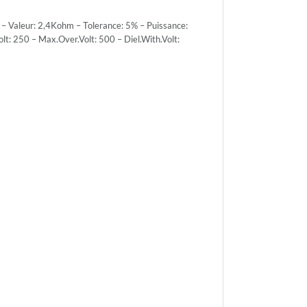
 Valeur: 2,4Kohm – Tolerance: 5% – Puissance:
 250 – Max.Over.Volt: 500 – Diel.With.Volt:
ce:
PACK
r.Volt:
r.Volt:
h.Volt: