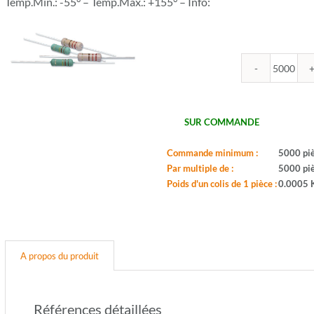
Temp.Min.: -55° – Temp.Max.: +155° – Info:
quantit
de
ROYA
-
SUR COMMANDE
CR25J
2.4K
Commande minimum :
5000 pi
-
Par multiple de :
5000 pi
Serie:
Poids d'un colis de 1 pièce :
0.0005 
CFR0
-
Boitier:
CFR-
25
A propos du produit
-
Valeur:
2,4Ko
-
Références détaillées
Toleran