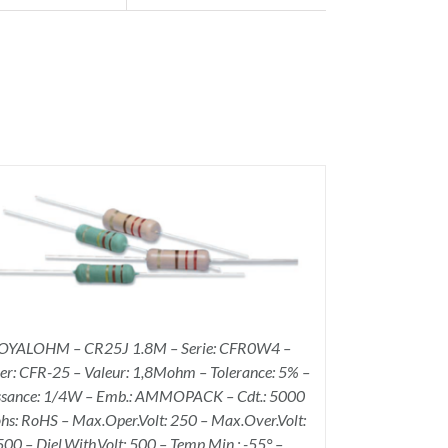
OYALOHM – CR25J 1.8M – Serie: CFR0W4 –
ier: CFR-25 – Valeur: 1,8Mohm – Tolerance: 5% –
ssance: 1/4W – Emb.: AMMOPACK – Cdt.: 5000
hs: RoHS – Max.Oper.Volt: 250 – Max.Over.Volt:
500 – Diel.With.Volt: 500 – Temp.Min.: -55° –