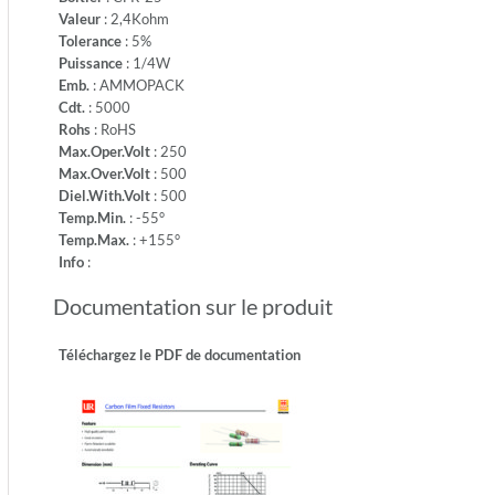
-
Valeur
: 2,4Kohm
Temp.Mi
Tolerance
: 5%
-55°
Puissance
: 1/4W
-
Emb.
: AMMOPACK
Temp.M
Cdt.
: 5000
+155°
Rohs
: RoHS
-
Max.Oper.Volt
: 250
Info:
Max.Over.Volt
: 500
Diel.With.Volt
: 500
Temp.Min.
: -55°
Temp.Max.
: +155°
Info
:
Documentation sur le produit
Téléchargez le PDF de documentation