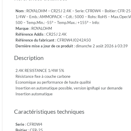
5%
Nom
: ROYALOHM – CR25J 2.4K – Serie: CFR0W4 – Boitier: CFR-25 –
-
1/4W – Emb.: AMMOPACK – Cdt.: 5000 – Rohs: RoHS – Max.Oper.Volt:
Puissan
500 – Temp.Min.: -55° – Temp.Max.: +155° – Info:
1/4W
Marque
: ROYALOHM
-
Référence Addis
: CR25J 2.4K
Emb.:
Référence du fabricant
: CFR0W4J0242A50
AMMO
Dernière mise a jour de ce produit
: dimanche 2 août 2026 à 03:39
-
Cdt.:
Description
5000
-
Rohs:
2.4K RESISTANCE 1/4W 5%
RoHS
Résistance fixe à couche carbone
-
Economique au performance de haute qualité
Max.Ope
Insertion en automatique possible, version ignifugé sur demande
250
Insertion automatique
-
Max.Ove
Caractéristiques techniques
500
-
Diel.Wit
Serie
: CFR0W4
500
Boitier
: CFR-25