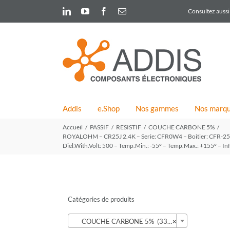
Skip
LinkedIn
YouTube
Facebook
Email
Consultez aussi 
to
content
Addis
e.Shop
Nos gammes
Nos marq
Accueil
PASSIF
RESISTIF
COUCHE CARBONE 5%
ROYALOHM – CR25J 2.4K – Serie: CFR0W4 – Boitier: CFR-25 –
Diel.With.Volt: 500 – Temp.Min.: -55° – Temp.Max.: +155° – Inf
Catégories de produits

COUCHE CARBONE 5% (339)
×