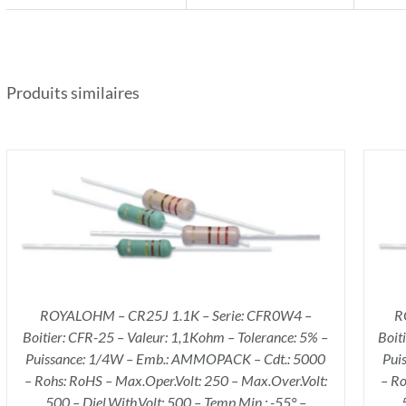
Produits similaires
AJOUTER AU PANIER
/
DÉTAILS
ROYALOHM – CR25J 1.1K – Serie: CFR0W4 –
R
Boitier: CFR-25 – Valeur: 1,1Kohm – Tolerance: 5% –
Boit
Puissance: 1/4W – Emb.: AMMOPACK – Cdt.: 5000
Pui
– Rohs: RoHS – Max.Oper.Volt: 250 – Max.Over.Volt:
– Ro
500 – Diel.With.Volt: 500 – Temp.Min.: -55° –