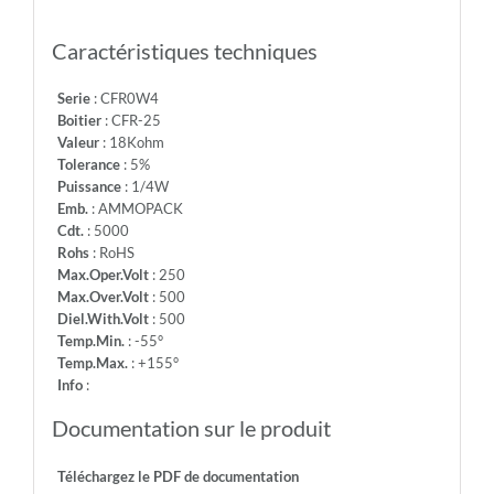
-
Info:
Caractéristiques techniques
Serie
: CFR0W4
Boitier
: CFR-25
Valeur
: 18Kohm
Tolerance
: 5%
Puissance
: 1/4W
Emb.
: AMMOPACK
Cdt.
: 5000
Rohs
: RoHS
Max.Oper.Volt
: 250
Max.Over.Volt
: 500
Diel.With.Volt
: 500
Temp.Min.
: -55°
Temp.Max.
: +155°
Info
:
Documentation sur le produit
Téléchargez le PDF de documentation