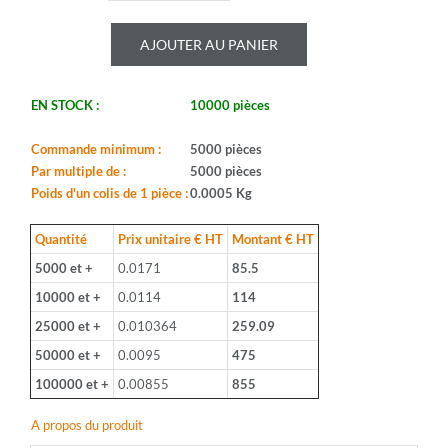
de
ROYALOHM
AJOUTER AU PANIER
-
CR25J
18K
EN STOCK :
10000 pièces
-
Serie:
CFR0W4
Commande minimum :
5000 pièces
-
Par multiple de :
5000 pièces
Boitier:
Poids d'un colis de 1 pièce :
0.0005 Kg
CFR-
25
Quantité
Prix unitaire € HT
Montant € HT
-
5000 et +
0.0171
85.5
Valeur:
18Kohm
10000 et +
0.0114
114
-
25000 et +
0.010364
259.09
Tolerance:
5%
50000 et +
0.0095
475
-
100000 et +
0.00855
855
Puissance:
1/4W
A propos du produit
-