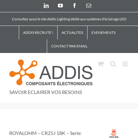
Skip
LinkedIn
YouTube
Facebook
Email
to
content
Consultez aussi le site Addis Lighting dédié aux systèmes d’éclairage LED
ADDIS RECRUTE !
ACTUALITES
EVENEMENTS
CONTACT PAR EMAIL
SAVOIR ECLAIRER VOS BESOINS
ROYALOHM – CR25J 18K – Serie: