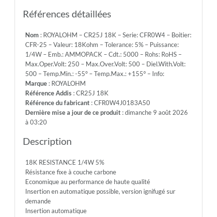
Emb.:
AMMOPACK
Références détaillées
-
Cdt.:
Nom
: ROYALOHM – CR25J 18K – Serie: CFR0W4 – Boitier:
5000
CFR-25 – Valeur: 18Kohm – Tolerance: 5% – Puissance:
-
1/4W – Emb.: AMMOPACK – Cdt.: 5000 – Rohs: RoHS –
Rohs:
Max.Oper.Volt: 250 – Max.Over.Volt: 500 – Diel.With.Volt:
RoHS
500 – Temp.Min.: -55° – Temp.Max.: +155° – Info:
-
Marque
: ROYALOHM
Max.Oper.Volt:
Référence Addis
: CR25J 18K
250
Référence du fabricant
: CFR0W4J0183A50
-
Dernière mise a jour de ce produit
: dimanche 9 août 2026
Max.Over.Volt:
à 03:20
500
-
Description
Diel.With.Volt:
500
18K RESISTANCE 1/4W 5%
-
Résistance fixe à couche carbone
Temp.Min.:
Economique au performance de haute qualité
-55°
Insertion en automatique possible, version ignifugé sur
-
demande
Temp.Max.:
Insertion automatique
+155°