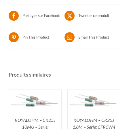
Partager sur Facebook
Tweeter ce produit
Pin This Product
Email This Product
Produits similaires
R
AJOUTER AU PANIER
/
DÉTAILS
ROYALOHM – CR25J
ROYALOHM – CR25J
10MU – Serie:
1.8M – Serie: CFR0W4