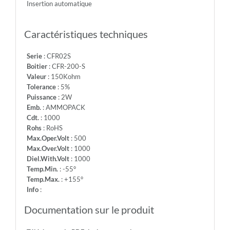
Insertion automatique
+155°
-
Info:
Caractéristiques techniques
Serie
: CFR02S
Boitier
: CFR-200-S
Valeur
: 150Kohm
Tolerance
: 5%
Puissance
: 2W
Emb.
: AMMOPACK
Cdt.
: 1000
Rohs
: RoHS
Max.Oper.Volt
: 500
Max.Over.Volt
: 1000
Diel.With.Volt
: 1000
Temp.Min.
: -55°
Temp.Max.
: +155°
Info
:
Documentation sur le produit