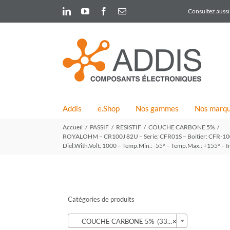
Skip
LinkedIn
YouTube
Facebook
Email
Consultez aussi 
to
content
Addis
e.Shop
Nos gammes
Nos marq
Accueil
PASSIF
RESISTIF
COUCHE CARBONE 5%
ROYALOHM – CR100J 82U – Serie: CFR01S – Boitier: CFR-100-
Diel.With.Volt: 1000 – Temp.Min.: -55° – Temp.Max.: +155° – I
Catégories de produits

COUCHE CARBONE 5% (339)
×