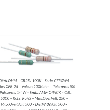
OYALOHM – CR25J 100K – Serie: CFR0W4 –
tier: CFR-25 – Valeur: 100Kohm – Tolerance: 5%
 Puissance: 1/4W – Emb.: AMMOPACK – Cdt.:
5000 – Rohs: RoHS – Max.Oper.Volt: 250 –
Max.Over.Volt: 500 – Diel.With.Volt: 500 –
Temp.Min.: -55° – Temp.Max.: +155° – Info: