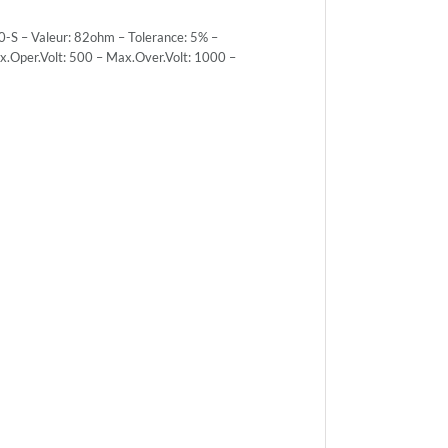
ce:
-S – Valeur: 82ohm – Tolerance: 5% –
Oper.Volt: 500 – Max.Over.Volt: 1000 –
ce:
PACK
r.Volt:
r.Volt:
h.Volt: