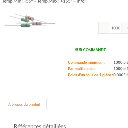
Temp.Min.: -55° – Temp.Max.: +155° – Info:
quantit
de
ROYA
-
SUR COMMANDE
CR100
82U
Commande minimum :
1000 pi
-
Par multiple de :
1000 pi
Serie:
Poids d'un colis de 1 pièce :
0.0005 
CFR01
-
Boitier:
CFR-
100-
A propos du produit
S
-
Valeur:
82ohm
Références détaillées
-