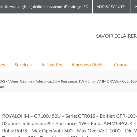
le site Addis Lighting dédié aux systèmes d’éclairage LED
ADDIS RECRUTE !
A
SAVOIR ECLAIRER
ues
Services
Actualités
A propos d’Addis
Contact
S – Valeur: 82ohm – Tolerance: 5% – Puissance: 1W – Emb.: AMMOPACK – Cdt.: 1000 
nfo:
ROYALOHM – CR100J 82U – Serie: CFR01S – Boitier: CFR-100-S
82ohm – Tolerance: 5% – Puissance: 1W – Emb.: AMMOPACK – 
Rohs: RoHS – Max.Oper.Volt: 500 – Max.Over.Volt: 1000 – Diel.W