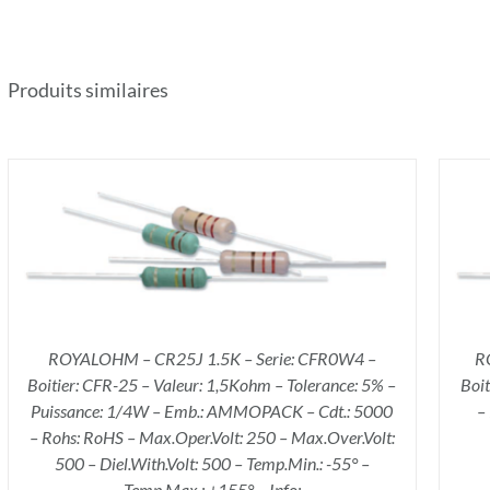
Produits similaires
AJOUTER AU PANIER
/
DÉTAILS
ROYALOHM – CR25J 1.5K – Serie: CFR0W4 –
R
Boitier: CFR-25 – Valeur: 1,5Kohm – Tolerance: 5% –
Boi
Puissance: 1/4W – Emb.: AMMOPACK – Cdt.: 5000
–
– Rohs: RoHS – Max.Oper.Volt: 250 – Max.Over.Volt:
500 – Diel.With.Volt: 500 – Temp.Min.: -55° –
Temp.Max.: +155° – Info: