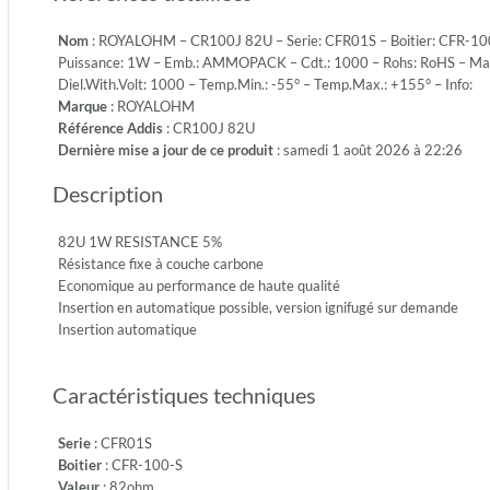
Toleran
Nom
: ROYALOHM – CR100J 82U – Serie: CFR01S – Boitier: CFR-100
5%
Puissance: 1W – Emb.: AMMOPACK – Cdt.: 1000 – Rohs: RoHS – Max.
-
Diel.With.Volt: 1000 – Temp.Min.: -55° – Temp.Max.: +155° – Info:
Puissan
Marque
: ROYALOHM
1W
Référence Addis
: CR100J 82U
-
Dernière mise a jour de ce produit
: samedi 1 août 2026 à 22:26
Emb.:
AMMO
Description
-
Cdt.:
1000
82U 1W RESISTANCE 5%
-
Résistance fixe à couche carbone
Rohs:
Economique au performance de haute qualité
RoHS
Insertion en automatique possible, version ignifugé sur demande
-
Insertion automatique
Max.Ope
500
Caractéristiques techniques
-
Max.Ove
1000
Serie
: CFR01S
-
Boitier
: CFR-100-S
Diel.Wit
Valeur
: 82ohm