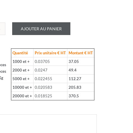
AJOUTER AU PANIER
é
LOHM
Quantité
Prix unitaire € HT
Montant € HT
J
1000 et +
0.03705
37.05
èces
2000 et +
0.0247
49.4
èces
Kg
5000 et +
0.022455
112.27
S
10000 et +
0.020583
205.83
20000 et +
0.018525
370.5