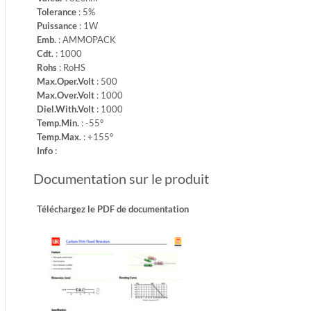
1000
Tolerance
: 5%
-
Puissance
: 1W
Temp.Mi
Emb.
: AMMOPACK
-55°
Cdt.
: 1000
-
Rohs
: RoHS
Temp.M
Max.Oper.Volt
: 500
+155°
Max.Over.Volt
: 1000
-
Diel.With.Volt
: 1000
Info:
Temp.Min.
: -55°
Temp.Max.
: +155°
Info
:
Documentation sur le produit
Téléchargez le PDF de documentation