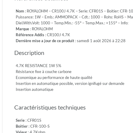
Toleran
Nom
: ROYALOHM – CR100J 4.7K – Serie: CFR01S – Boitier: CFR-100
5%
Puissance: 1W – Emb.: AMMOPACK – Cdt.: 1000 – Rohs: RoHS – Max.
-
Diel.With.Volt: 1000 – Temp.Min.: -55° – Temp.Max.: +155° – Info:
Puissan
Marque
: ROYALOHM
1W
Référence Addis
: CR100J 4.7K
-
Dernière mise a jour de ce produit
: samedi 1 août 2026 à 22:28
Emb.:
AMMO
Description
-
Cdt.:
1000
4.7K RESISTANCE 1W 5%
-
Résistance fixe à couche carbone
Rohs:
Economique au performance de haute qualité
RoHS
Insertion en automatique possible, version ignifugé sur demande
-
Insertion automatique
Max.Ope
500
Caractéristiques techniques
-
Max.Ove
1000
Serie
: CFR01S
-
Boitier
: CFR-100-S
Diel.Wit
Valeur
: 4,7Kohm