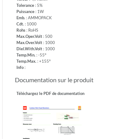
1000
Tolerance
: 5%
-
Puissance
: 1W
Temp.Mi
Emb.
: AMMOPACK
-55°
Cdt.
: 1000
-
Rohs
: RoHS
Temp.M
Max.Oper.Volt
: 500
+155°
Max.Over.Volt
: 1000
-
Diel.With.Volt
: 1000
Info:
Temp.Min.
: -55°
Temp.Max.
: +155°
Info
:
Documentation sur le produit
Téléchargez le PDF de documentation