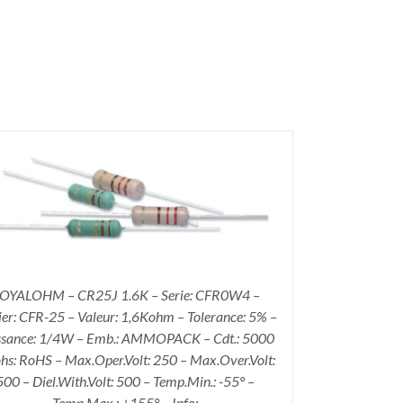
OYALOHM – CR25J 1.6K – Serie: CFR0W4 –
ier: CFR-25 – Valeur: 1,6Kohm – Tolerance: 5% –
ssance: 1/4W – Emb.: AMMOPACK – Cdt.: 5000
hs: RoHS – Max.Oper.Volt: 250 – Max.Over.Volt:
500 – Diel.With.Volt: 500 – Temp.Min.: -55° –
Temp.Max.: +155° – Info: