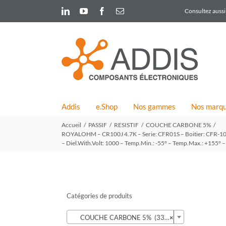
Skip
LinkedIn
YouTube
Facebook
Email
Consultez aussi 
to
content
Addis
e.Shop
Nos gammes
Nos marq
Accueil
PASSIF
RESISTIF
COUCHE CARBONE 5%
ROYALOHM – CR100J 4.7K – Serie: CFR01S – Boitier: CFR-100
– Diel.With.Volt: 1000 – Temp.Min.: -55° – Temp.Max.: +155° – 
Catégories de produits

COUCHE CARBONE 5% (339)
×