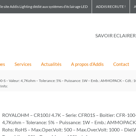
le site Addis Lighting dédié aux systèmes d’éclairage LED
ADDIS RECRUTE !
A
SAVOIR ECLAIRER
ues
Services
Actualités
A propos d’Addis
Contact
-S – Valeur: 4,7Kohm – Tolerance: 5% – Puissance: 1W – Emb.: AMMOPACK – Cdt.: 10
Info:
ROYALOHM – CR100J 4.7K – Serie: CFR01S – Boitier: CFR-100-
4,7Kohm – Tolerance: 5% – Puissance: 1W – Emb.: AMMOPACK 
Rohs: RoHS – Max.Oper.Volt: 500 – Max.Over.Volt: 1000 – Diel.W