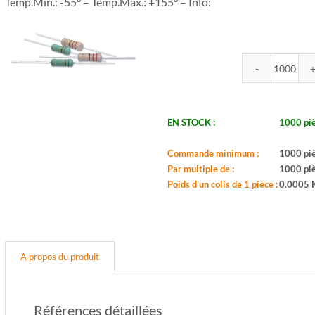
Temp.Min.: -55° – Temp.Max.: +155° – Info:
quantit
de
ROYA
-
EN STOCK :
1000 pi
CR100
4.7K
Commande minimum :
1000 pi
-
Par multiple de :
1000 pi
Serie:
Poids d'un colis de 1 pièce :
0.0005 
CFR01
-
Boitier:
CFR-
100-
A propos du produit
S
-
Valeur:
4,7Ko
Références détaillées
-