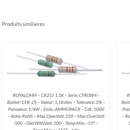
Produits similaires
AJOUTER AU PANIER
/
DÉTAILS
ROYALOHM – CR25J 1.1K – Serie: CFR0W4 –
R
Boitier: CFR-25 – Valeur: 1,1Kohm – Tolerance: 5% –
Boit
Puissance: 1/4W – Emb.: AMMOPACK – Cdt.: 5000
Pui
– Rohs: RoHS – Max.Oper.Volt: 250 – Max.Over.Volt:
– Ro
500 – Diel.With.Volt: 500 – Temp.Min.: -55° –
Temp.Max.: +155° – Info: