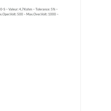
ce:
-S – Valeur: 4,7Kohm – Tolerance: 5% –
Oper.Volt: 500 – Max.Over.Volt: 1000 –
ce:
PACK
r.Volt:
r.Volt:
h.Volt: