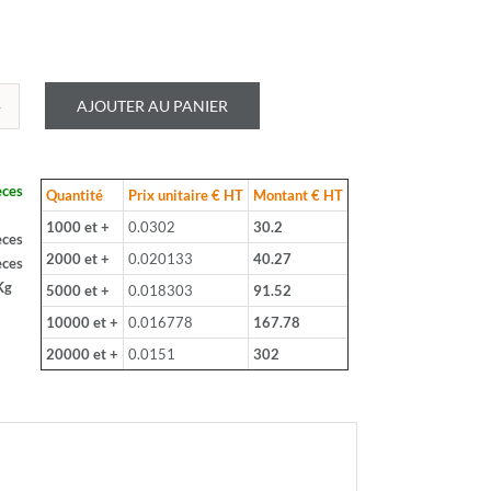
AJOUTER AU PANIER
é
LOHM
èces
Quantité
Prix unitaire € HT
Montant € HT
J
1000 et +
0.0302
30.2
èces
2000 et +
0.020133
40.27
èces
Kg
5000 et +
0.018303
91.52
S
10000 et +
0.016778
167.78
20000 et +
0.0151
302
hm