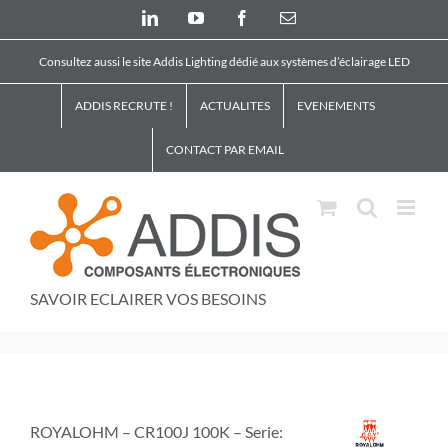
Skip
LinkedIn
YouTube
Facebook
Email
to
content
Consultez aussi le site Addis Lighting dédié aux systèmes d’éclairage LED
ADDIS RECRUTE !
ACTUALITES
EVENEMENTS
CONTACT PAR EMAIL
SAVOIR ECLAIRER VOS BESOINS
ROYALOHM – CR100J 100K – Serie: