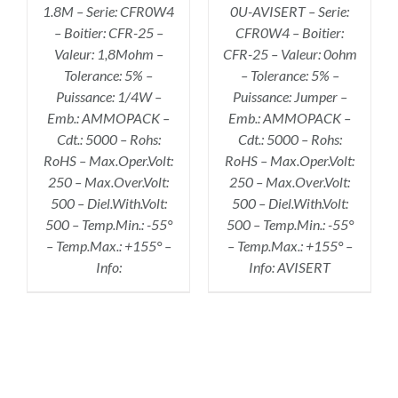
1.8M – Serie: CFR0W4
0U-AVISERT – Serie:
– Boitier: CFR-25 –
CFR0W4 – Boitier:
Valeur: 1,8Mohm –
CFR-25 – Valeur: 0ohm
Tolerance: 5% –
– Tolerance: 5% –
Puissance: 1/4W –
Puissance: Jumper –
Emb.: AMMOPACK –
Emb.: AMMOPACK –
Cdt.: 5000 – Rohs:
Cdt.: 5000 – Rohs:
RoHS – Max.Oper.Volt:
RoHS – Max.Oper.Volt:
250 – Max.Over.Volt:
250 – Max.Over.Volt:
500 – Diel.With.Volt:
500 – Diel.With.Volt:
500 – Temp.Min.: -55°
500 – Temp.Min.: -55°
– Temp.Max.: +155° –
– Temp.Max.: +155° –
Info:
Info: AVISERT