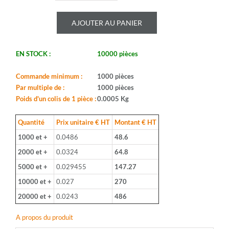
de
ROYALOHM
AJOUTER AU PANIER
-
CR100J
100K
EN STOCK :
10000 pièces
-
Serie:
CFR01S
Commande minimum :
1000 pièces
-
Par multiple de :
1000 pièces
Boitier:
Poids d'un colis de 1 pièce :
0.0005 Kg
CFR-
100-
Quantité
Prix unitaire € HT
Montant € HT
S
1000 et +
0.0486
48.6
-
Valeur:
2000 et +
0.0324
64.8
100Kohm
5000 et +
0.029455
147.27
-
Tolerance:
10000 et +
0.027
270
5%
20000 et +
0.0243
486
-
Puissance:
A propos du produit
1W