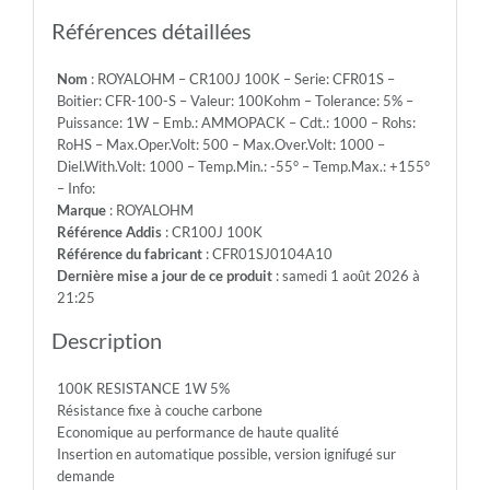
-
Emb.:
Références détaillées
AMMOPACK
-
Nom
: ROYALOHM – CR100J 100K – Serie: CFR01S –
Cdt.:
Boitier: CFR-100-S – Valeur: 100Kohm – Tolerance: 5% –
1000
Puissance: 1W – Emb.: AMMOPACK – Cdt.: 1000 – Rohs:
-
RoHS – Max.Oper.Volt: 500 – Max.Over.Volt: 1000 –
Rohs:
Diel.With.Volt: 1000 – Temp.Min.: -55° – Temp.Max.: +155°
RoHS
– Info:
-
Marque
: ROYALOHM
Max.Oper.Volt:
Référence Addis
: CR100J 100K
500
Référence du fabricant
: CFR01SJ0104A10
-
Dernière mise a jour de ce produit
: samedi 1 août 2026 à
Max.Over.Volt:
21:25
1000
-
Description
Diel.With.Volt:
1000
100K RESISTANCE 1W 5%
-
Résistance fixe à couche carbone
Temp.Min.:
Economique au performance de haute qualité
-55°
Insertion en automatique possible, version ignifugé sur
-
demande
Temp.Max.: