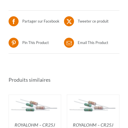
Partager sur Facebook
Tweeter ce produit
Pin This Product
Email This Product
Produits similaires
R
AJOUTER AU PANIER
/
DÉTAILS
ROYALOHM – CR25J
ROYALOHM – CR25J