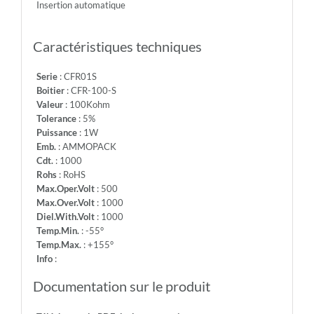
Insertion automatique
+155°
-
Info:
Caractéristiques techniques
Serie
: CFR01S
Boitier
: CFR-100-S
Valeur
: 100Kohm
Tolerance
: 5%
Puissance
: 1W
Emb.
: AMMOPACK
Cdt.
: 1000
Rohs
: RoHS
Max.Oper.Volt
: 500
Max.Over.Volt
: 1000
Diel.With.Volt
: 1000
Temp.Min.
: -55°
Temp.Max.
: +155°
Info
:
Documentation sur le produit