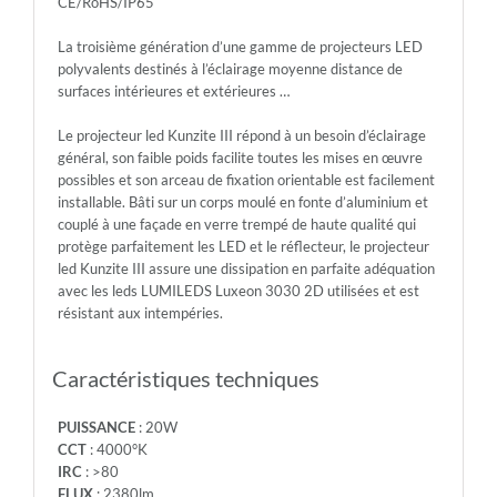
CE/RoHS/IP65
-
FORMAT:
La troisième génération d’une gamme de projecteurs LED
152x190x40
polyvalents destinés à l’éclairage moyenne distance de
-
surfaces intérieures et extérieures …
COULEUR:
Noir
Le projecteur led Kunzite III répond à un besoin d’éclairage
-
général, son faible poids facilite toutes les mises en œuvre
PROTECTION
possibles et son arceau de fixation orientable est facilement
IP:
installable. Bâti sur un corps moulé en fonte d’aluminium et
IP65
couplé à une façade en verre trempé de haute qualité qui
-
protège parfaitement les LED et le réflecteur, le projecteur
PROTECTION
led Kunzite III assure une dissipation en parfaite adéquation
IK:
avec les leds LUMILEDS Luxeon 3030 2D utilisées et est
IK08
résistant aux intempéries.
-
POIDS:
1.2
Caractéristiques techniques
-
GENCODE:
PUISSANCE
: 20W
3665107000161
CCT
: 4000°K
-
IRC
: >80
GARANTIE:
FLUX
: 2380lm
5ans