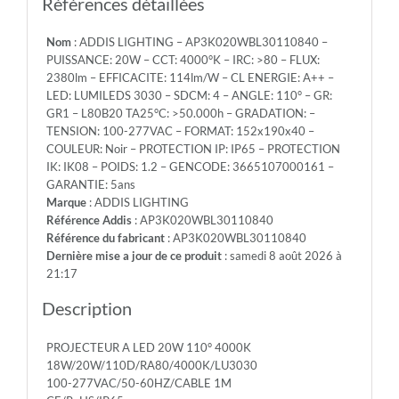
Références détaillées
LED:
LUMILEDS
Nom
: ADDIS LIGHTING – AP3K020WBL30110840 –
3030
PUISSANCE: 20W – CCT: 4000°K – IRC: >80 – FLUX:
-
2380lm – EFFICACITE: 114lm/W – CL ENERGIE: A++ –
SDCM:
LED: LUMILEDS 3030 – SDCM: 4 – ANGLE: 110° – GR:
4
GR1 – L80B20 TA25°C: >50.000h – GRADATION: –
-
TENSION: 100-277VAC – FORMAT: 152x190x40 –
ANGLE:
COULEUR: Noir – PROTECTION IP: IP65 – PROTECTION
110°
IK: IK08 – POIDS: 1.2 – GENCODE: 3665107000161 –
-
GARANTIE: 5ans
GR:
Marque
: ADDIS LIGHTING
GR1
Référence Addis
: AP3K020WBL30110840
-
Référence du fabricant
: AP3K020WBL30110840
L80B20
Dernière mise a jour de ce produit
: samedi 8 août 2026 à
TA25°C:
21:17
>50.000h
-
Description
GRADATION:
-
PROJECTEUR A LED 20W 110° 4000K
TENSION:
18W/20W/110D/RA80/4000K/LU3030
100-
100-277VAC/50-60HZ/CABLE 1M
277VAC