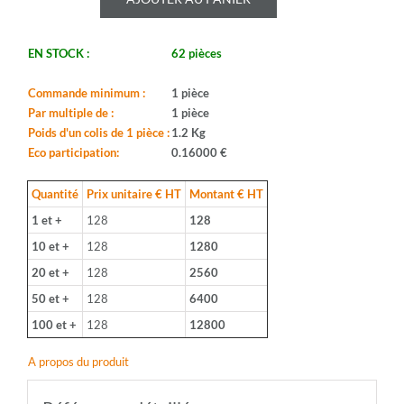
LIGHTING
-
AP3K020WBL30110840
EN STOCK :
62 pièces
-
PUISSANCE:
20W
Commande minimum :
1 pièce
-
Par multiple de :
1 pièce
CCT:
Poids d'un colis de 1 pièce :
1.2 Kg
4000°K
Eco participation:
0.16000 €
-
IRC:
Quantité
Prix unitaire € HT
Montant € HT
>80
-
1 et +
128
128
FLUX:
10 et +
128
1280
2380lm
20 et +
128
2560
-
EFFICACITE:
50 et +
128
6400
114lm/W
100 et +
128
12800
-
CL
A propos du produit
ENERGIE:
A++
-