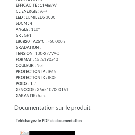
EFFICACITE
: 114lm/W
CL ENERGIE
: A++
LED
: LUMILEDS 3030
SDCM
: 4
ANGLE
: 110°
GR
: GR1
L80B20 TA25°C
: >50.000h
GRADATION
:
TENSION
: 100-277VAC
FORMAT
: 152x190x40
COULEUR
: Noir
PROTECTION IP
: IP65
PROTECTION IK
: IK08
POIDS
: 1.2
GENCODE
: 3665107000161
GARANTIE
: 5ans
Documentation sur le produit
Téléchargez le PDF de documentation