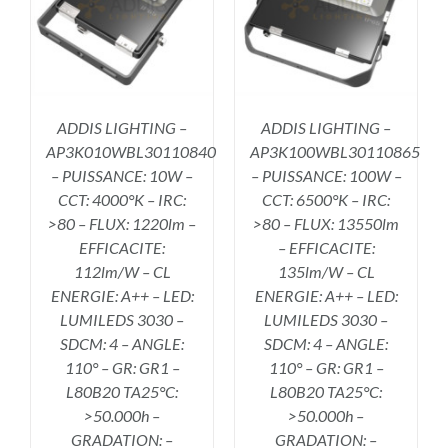
/
DÉTAILS
ADDIS LIGHTING –
ADDIS LIGHTING –
AP3K010WBL30110840
AP3K100WBL30110865
– PUISSANCE: 10W –
– PUISSANCE: 100W –
CCT: 4000°K – IRC:
CCT: 6500°K – IRC:
>80 – FLUX: 1220lm –
>80 – FLUX: 13550lm
EFFICACITE:
– EFFICACITE:
112lm/W – CL
135lm/W – CL
ENERGIE: A++ – LED:
ENERGIE: A++ – LED:
LUMILEDS 3030 –
LUMILEDS 3030 –
SDCM: 4 – ANGLE:
SDCM: 4 – ANGLE:
110° – GR: GR1 –
110° – GR: GR1 –
L80B20 TA25°C:
L80B20 TA25°C:
>50.000h –
>50.000h –
GRADATION: –
GRADATION: –