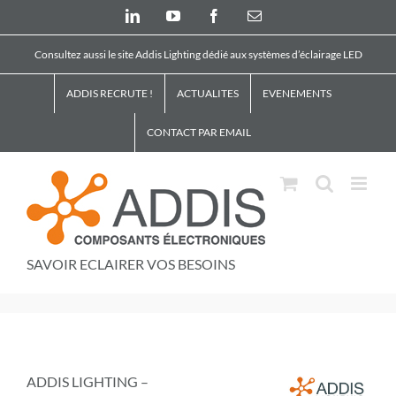
Skip
LinkedIn
YouTube
Facebook
Email
to
content
Consultez aussi le site Addis Lighting dédié aux systèmes d’éclairage LED
ADDIS RECRUTE !
ACTUALITES
EVENEMENTS
CONTACT PAR EMAIL
SAVOIR ECLAIRER VOS BESOINS
ADDIS LIGHTING –