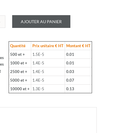
AJOUTER AU PANIER
é
S
Quantité
Prix unitaire € HT
Montant € HT
-
500 et +
1.5E-5
0.01
ces
1000 et +
1.4E-5
0.01
ces
g
2500 et +
1.4E-5
0.03
:
5000 et +
1.4E-5
0.07
10000 et +
1.3E-5
0.13
ce: