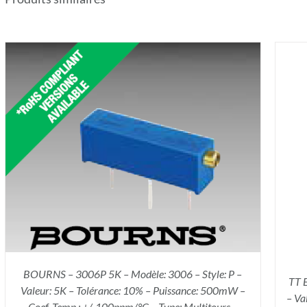
AJOUTER AU PANIER
/
DÉTAILS
BOURNS – 3006P 5K – Modèle: 3006 – Style: P –
TT 
Valeur: 5K – Tolérance: 10% – Puissance: 500mW –
– Va
Coef. Temp.: +/-100ppm/°C – Type: Multitours –