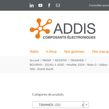
Skip
LinkedIn
YouTube
Facebook
Email
Consultez aussi 
to
content
Addis
e.Shop
Nos gammes
Nos marq
Accueil
PASSIF
RESISTIF
TRIMMER
BOURNS – 3224G-1-102E – Modèle: 3224 – Style: G – Valeur: 
500 – RoHS: RoHS
Catégories de produits

TRIMMER (35)
×