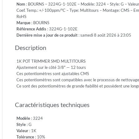
Nom
: BOURNS – 3224G-1-102E – Modèle: 3224 – Style: G – Valeur
-
Coef. Temp.: +/-100ppm/°C – Type: Multitours – Montage: CMS – Em
Puissan
RoHS
250m
Marque
: BOURNS
-
Référence Addis
: 3224G-1-102E
Coef.
Dernière mise a jour de ce produit
: samedi 8 août 2026 à 23:05
Temp.:
+/-100
Description
°C
-
Type:
1K POT TRIMMER SMD MULTITOURS
Multito
Ajustement sur le côté 3/8" — 12 tours
-
Ces potentiomètres sont ajustables CMS
Montag
Ces potentiomètres sont compatibles avec le processus de nettoyage
CMS
Ce sont des potentiomètres de grande fiabilité et possèdent une long
-
Emballa
Caractéristiques techniques
Tube
-
Condit
Modèle
: 3224
500
Style
: G
-
Valeur
: 1K
RoHS:
Tolérance
: 10%