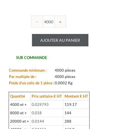
quantité
de
WALSIN
AJOUTER AU PANIER
-
0603B225K6R3CT
SUR COMMANDE
Commande minimum :
4000 pièces
Par multiple de :
4000 pièces
Poids d'un colis de 1 pièce :
0.0002 Kg
Quantité
Prix unitaire € HT
Montant € HT
4000 et +
0.029793
119.17
8000 et +
0.018
144
20000 et +
0.0144
288