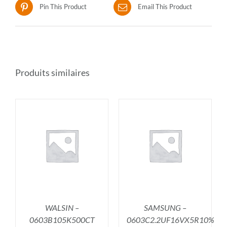
Pin This Product
Email This Product
Produits similaires
R
AJOUTER AU PANIER
/
DÉTAILS
WALSIN –
SAMSUNG –
0603B105K500CT
0603C2.2UF16VX5R10%