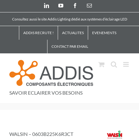
Skip
LinkedIn
YouTube
Facebook
Email
to
content
Consultez aussi le site Addis Lighting dédié aux systèmes d’éclairage LED
ADDIS RECRUTE !
ACTUALITES
EVENEMENTS
CONTACT PAR EMAIL
SAVOIR ECLAIRER VOS BESOINS
WALSIN – 0603B225K6R3CT