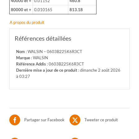
40000 et +
0.01152
460.8
80000 et +
0.010165
813.18
A propos du produit
Références détaillées
Nom
: WALSIN – 0603B225K6R3CT
Marque
: WALSIN
Référence Addis
: 0603B225K6R3CT
Dernière mise a jour de ce produit
: dimanche 2 août 2026
à 03:27
Partager sur Facebook
Tweeter ce produit