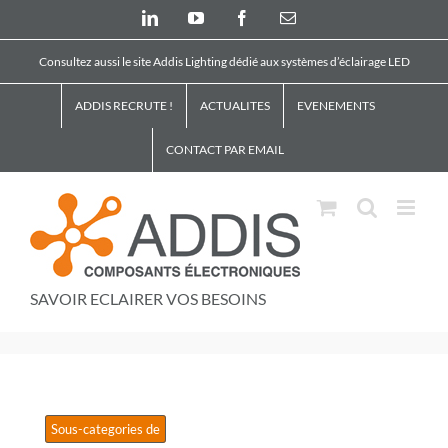
Skip
LinkedIn
YouTube
Facebook
Email
to
content
Consultez aussi le site Addis Lighting dédié aux systèmes d’éclairage LED
ADDIS RECRUTE !
ACTUALITES
EVENEMENTS
CONTACT PAR EMAIL
SAVOIR ECLAIRER VOS BESOINS

Sous-categories de