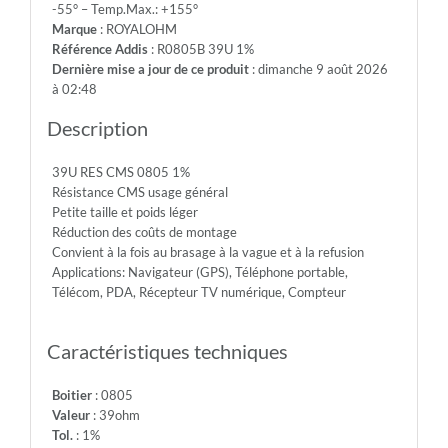
-55° – Temp.Max.: +155°
150V
Marque
: ROYALOHM
-
Référence Addis
: R0805B 39U 1%
Max.Over.Volt.:
Dernière mise a jour de ce produit
: dimanche 9 août 2026
300V
à 02:48
-
Diel.With.Volt:
Description
500V
-
39U RES CMS 0805 1%
Temp.Min.:
Résistance CMS usage général
-55°
Petite taille et poids léger
-
Réduction des coûts de montage
Temp.Max.:
Convient à la fois au brasage à la vague et à la refusion
+155°
Applications: Navigateur (GPS), Téléphone portable,
Télécom, PDA, Récepteur TV numérique, Compteur
Caractéristiques techniques
Boitier
: 0805
Valeur
: 39ohm
Tol.
: 1%