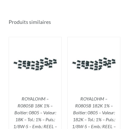
Produits similaires
R
AJOUTER AU PANIER
/
DÉTAILS
ROYALOHM –
ROYALOHM –
R0805B 18K 1% –
R0805B 182K 1% –
Boitier: 0805 – Valeur:
Boitier: 0805 – Valeur:
18K – Tol.: 1% – Puis.:
182K – Tol.: 1% – Puis.:
1/8W-S – Emb.: REEL –
1/8W-S – Emb.: REEL –