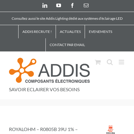
Skip
LinkedIn
YouTube
Facebook
Email
to
content
Consultez aussi le site Addis Lighting dédié aux systèmes d’éclairage LED
ADDIS RECRUTE !
ACTUALITES
EVENEMENTS
CONTACT PAR EMAIL
SAVOIR ECLAIRER VOS BESOINS
ROYALOHM – R0805B 39U 1% –