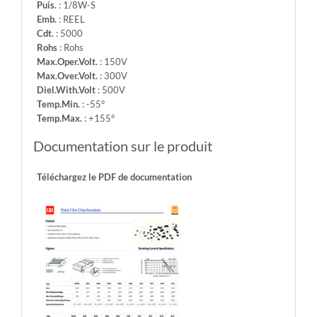
Puis.
: 1/8W-S
Emb.
: REEL
Cdt.
: 5000
Rohs
: Rohs
Max.Oper.Volt.
: 150V
Max.Over.Volt.
: 300V
Diel.With.Volt
: 500V
Temp.Min.
: -55°
Temp.Max.
: +155°
Documentation sur le produit
Téléchargez le PDF de documentation