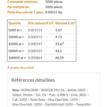
Boitier:
Commande minimum :
5000 pièces
0805
Par multiple de :
5000 pièces
-
Poids d'un colis de 1 pièce :
0.00015 Kg
Valeur:
39ohm
Quantité
Prix unitaire € HT
Montant € HT
-
5000 et +
0.001014
5.07
Tol.:
1%
10000 et +
0.000973
9.73
-
25000 et +
0.000947
23.67
Puis.:
1/8W-
50000 et +
0.000922
46.1
S
100000 et +
0.000866
86.59
-
Emb.:
A propos du produit
REEL
-
Cdt.:
Références détaillées
5000
-
Nom
: ROYALOHM – R0805B 39U 1% – Boitier: 0805 –
Rohs:
Valeur: 39ohm – Tol.: 1% – Puis.: 1/8W-S – Emb.: REEL –
Rohs
Cdt.: 5000 – Rohs: Rohs – Max.Oper.Volt.: 150V –
-
Max.Over.Volt.: 300V – Diel.With.Volt: 500V – Temp.Min.:
Max.Oper.Volt.: