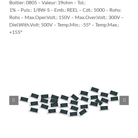
Boitier: 0805 – Valeur: 39ohm – Tol.:
1% – Puis.: 1/8W-S – Emb.: REEL – Cdt.: 5000 – Rohs:
Rohs – Max.Oper.Volt.: 150V – Max.Over.Volt.: 300V –
Diel.With.Volt: 500V – Temp.Min.: -55° – Temp.Max.:
+155°

