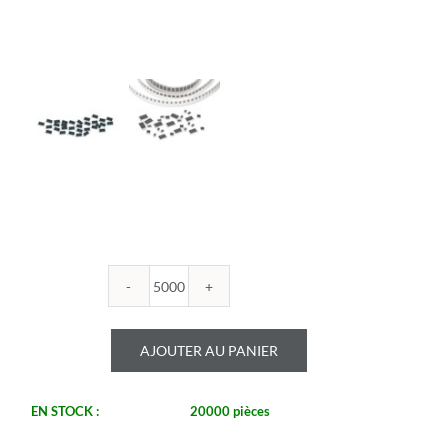
quantité
de
ROYALOHM
AJOUTER AU PANIER
-
R0805B
39U
EN STOCK :
20000 pièces
1%
-