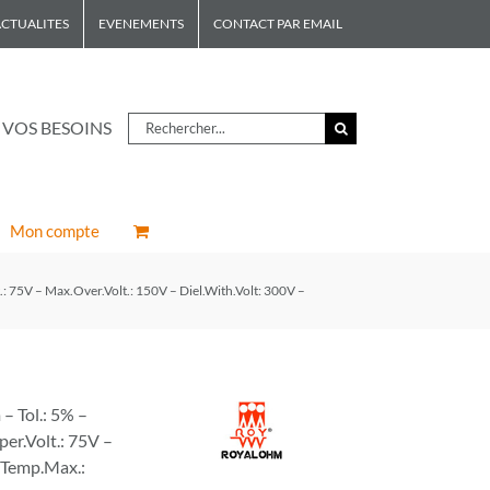
CTUALITES
EVENEMENTS
CONTACT PAR EMAIL
Rechercher
 VOS BESOINS
Mon compte
 75V – Max.Over.Volt.: 150V – Diel.With.Volt: 300V –
 Tol.: 5% –
er.Volt.: 75V –
– Temp.Max.: