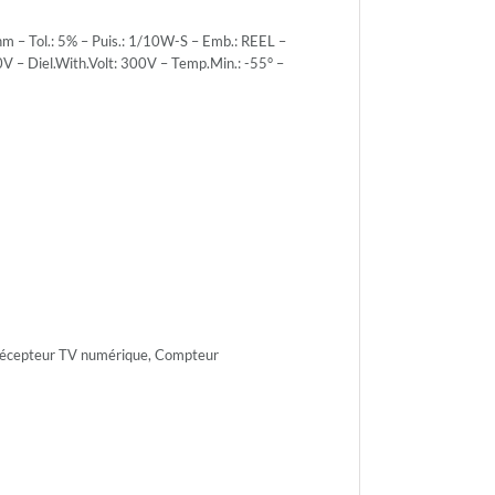
– Tol.: 5% – Puis.: 1/10W-S – Emb.: REEL –
V – Diel.With.Volt: 300V – Temp.Min.: -55° –
r.Volt.:
r.Volt.:
 Récepteur TV numérique, Compteur
h.Volt:
n.: