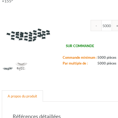
+155°
quantit
de
ROYA
-
SUR COMMANDE
R0603
150K
Commande minimum :
5000 pièces
-
Par multiple de :
5000 pièces
Boitier:
0603
-
Valeur:
150Ko
-
A propos du produit
Tol.:
5%
-
Puis.:
Références détaillées
1/10W