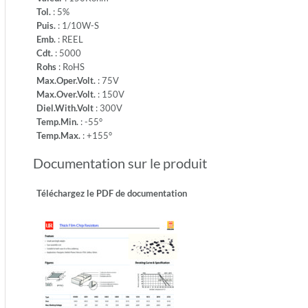
-
Tol.
: 5%
Temp.M
Puis.
: 1/10W-S
+155°
Emb.
: REEL
Cdt.
: 5000
Rohs
: RoHS
Max.Oper.Volt.
: 75V
Max.Over.Volt.
: 150V
Diel.With.Volt
: 300V
Temp.Min.
: -55°
Temp.Max.
: +155°
Documentation sur le produit
Téléchargez le PDF de documentation