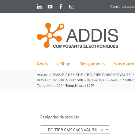
Skip
LinkedIn
YouTube
Facebook
Email
Consultez aussi 
to
content
Addis
e.Shop
Nos gammes
Nos marq
Accueil
PASSIF
RESISTIF
BOITIER CMS 0603 VAL 5%
ROYALOHM – R0603B 150K – Boitier: 0603 – Valeur: 150Kohm – 
Temp.Min.: -55° – Temp.Max.: +155°
Catégories de produits

BOITIER CMS 0603 VAL 5% (121)
×