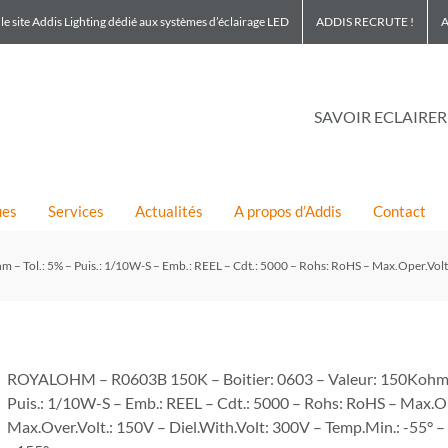
le site Addis Lighting dédié aux systèmes d’éclairage LED
ADDIS RECRUTE !
A
SAVOIR ECLAIRER
ues
Services
Actualités
A propos d’Addis
Contact
Tol.: 5% – Puis.: 1/10W-S – Emb.: REEL – Cdt.: 5000 – Rohs: RoHS – Max.Oper.Volt.:
ROYALOHM – R0603B 150K – Boitier: 0603 – Valeur: 150Kohm –
Puis.: 1/10W-S – Emb.: REEL – Cdt.: 5000 – Rohs: RoHS – Max.Op
Max.Over.Volt.: 150V – Diel.With.Volt: 300V – Temp.Min.: -55° 