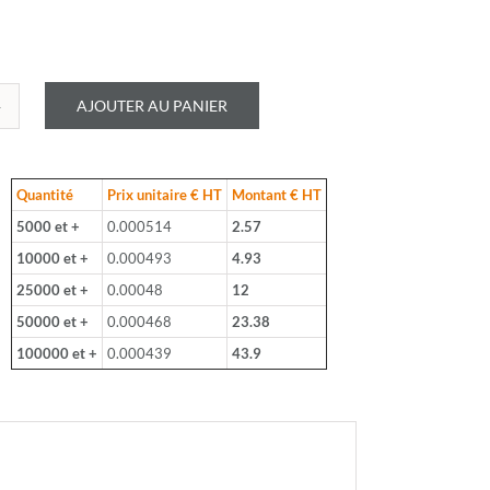
AJOUTER AU PANIER
é
LOHM
Quantité
Prix unitaire € HT
Montant € HT
B
5000 et +
0.000514
2.57
10000 et +
0.000493
4.93
25000 et +
0.00048
12
50000 et +
0.000468
23.38
100000 et +
0.000439
43.9
hm
-