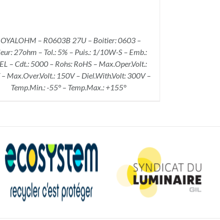
OYALOHM – R0603B 27U – Boitier: 0603 –
eur: 27ohm – Tol.: 5% – Puis.: 1/10W-S – Emb.:
L – Cdt.: 5000 – Rohs: RoHS – Max.Oper.Volt.:
– Max.Over.Volt.: 150V – Diel.With.Volt: 300V –
Temp.Min.: -55° – Temp.Max.: +155°