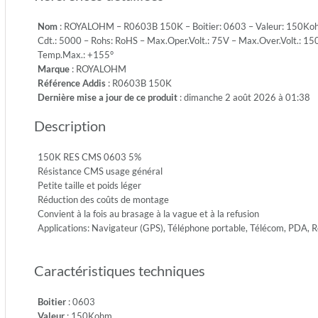
S
Nom
: ROYALOHM – R0603B 150K – Boitier: 0603 – Valeur: 150Kohm 
-
Cdt.: 5000 – Rohs: RoHS – Max.Oper.Volt.: 75V – Max.Over.Volt.: 150
Emb.:
Temp.Max.: +155°
REEL
Marque
: ROYALOHM
-
Référence Addis
: R0603B 150K
Cdt.:
Dernière mise a jour de ce produit
: dimanche 2 août 2026 à 01:38
5000
-
Description
Rohs:
RoHS
-
150K RES CMS 0603 5%
Max.Ope
Résistance CMS usage général
75V
Petite taille et poids léger
-
Réduction des coûts de montage
Max.Ove
Convient à la fois au brasage à la vague et à la refusion
150V
Applications: Navigateur (GPS), Téléphone portable, Télécom, PDA,
-
Diel.Wit
Caractéristiques techniques
300V
-
Temp.Mi
Boitier
: 0603
-55°
Valeur
: 150Kohm