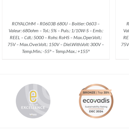
ROYALOHM – R0603B 680U – Boitier: 0603 –
R
Valeur: 680ohm – Tol.: 5% – Puis.: 1/10W-S – Emb.:
Val
REEL – Cdt.: 5000 – Rohs: RoHS – Max.Oper.Volt.:
REE
75V – Max.Over.Volt.: 150V – Diel.With.Volt: 300V –
75V 
Temp.Min.: -55° – Temp.Max.: +155°