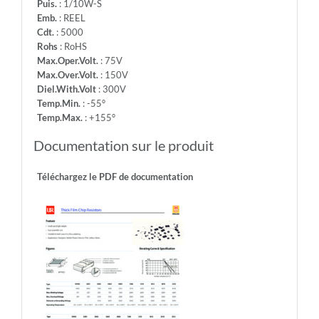
Puis.
: 1/10W-S
Emb.
: REEL
Cdt.
: 5000
Rohs
: RoHS
Max.Oper.Volt.
: 75V
Max.Over.Volt.
: 150V
Diel.With.Volt
: 300V
Temp.Min.
: -55°
Temp.Max.
: +155°
Documentation sur le produit
Téléchargez le PDF de documentation