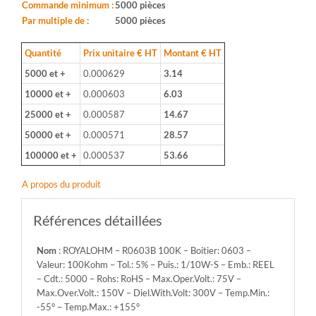
0603
Commande minimum :
5000 pièces
-
Par multiple de :
5000 pièces
Valeur:
100Kohm
Quantité
Prix unitaire € HT
Montant € HT
-
5000 et +
0.000629
3.14
Tol.:
5%
10000 et +
0.000603
6.03
-
25000 et +
0.000587
14.67
Puis.:
1/10W-
50000 et +
0.000571
28.57
S
100000 et +
0.000537
53.66
-
Emb.:
A propos du produit
REEL
-
Cdt.:
Références détaillées
5000
-
Nom
: ROYALOHM – R0603B 100K – Boitier: 0603 –
Rohs:
Valeur: 100Kohm – Tol.: 5% – Puis.: 1/10W-S – Emb.: REEL
RoHS
– Cdt.: 5000 – Rohs: RoHS – Max.Oper.Volt.: 75V –
-
Max.Over.Volt.: 150V – Diel.With.Volt: 300V – Temp.Min.:
Max.Oper.Volt.:
-55° – Temp.Max.: +155°
75V