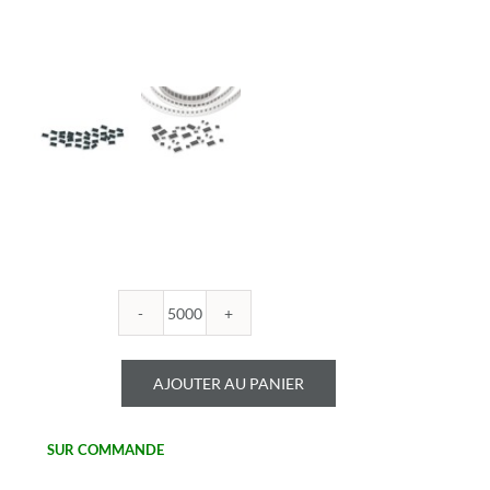
quantité
de
ROYALOHM
AJOUTER AU PANIER
-
R0603B
100K
SUR COMMANDE
-
Boitier: