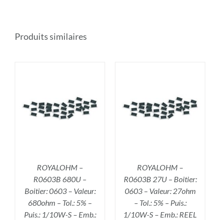
Produits similaires
R
AJOUTER AU PANIER
/
DÉTAILS
ROYALOHM –
ROYALOHM –
R0603B 680U –
R0603B 27U – Boitier:
Boitier: 0603 – Valeur:
0603 – Valeur: 27ohm
680ohm – Tol.: 5% –
– Tol.: 5% – Puis.:
Puis.: 1/10W-S – Emb.:
1/10W-S – Emb.: REEL