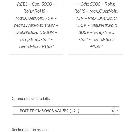
REEL – Cdt.: 5000 –
– Cdt.: 5000 – Rohs:
Rohs: RoHS –
RoHS – Max.Oper.Volt.:
Max.Oper.Volt.: 75V –
75V – Max.Over.Volt.:
Max.Over.Volt.: 150V –
150V – Diel.With.Volt:
Diel.With.Volt: 300V –
300V – Temp.Min.:
Temp.Min.: -55° –
-55° – Temp.Max.:
Temp.Max.: +155°
+155°
Catégories de produits

BOITIER CMS 0603 VAL 5% (121)
×
Rechercher un produit