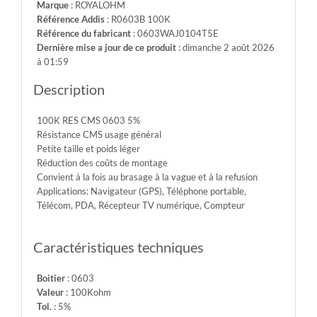
Marque
: ROYALOHM
-
Référence Addis
: R0603B 100K
Max.Over.Volt.:
Référence du fabricant
: 0603WAJ0104T5E
150V
Dernière mise a jour de ce produit
: dimanche 2 août 2026
-
à 01:59
Diel.With.Volt:
300V
Description
-
Temp.Min.:
100K RES CMS 0603 5%
-55°
Résistance CMS usage général
-
Petite taille et poids léger
Temp.Max.:
Réduction des coûts de montage
+155°
Convient à la fois au brasage à la vague et à la refusion
Applications: Navigateur (GPS), Téléphone portable,
Télécom, PDA, Récepteur TV numérique, Compteur
Caractéristiques techniques
Boitier
: 0603
Valeur
: 100Kohm
Tol.
: 5%