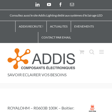
Skip
LinkedIn
YouTube
Facebook
Email
to
content
Consultez aussi le site Addis Lighting dédié aux systèmes d’éclairage LED
ADDIS RECRUTE !
ACTUALITES
EVENEMENTS
CONTACT PAR EMAIL
SAVOIR ECLAIRER VOS BESOINS
ROYALOHM – R0603B 100K – Boitier: