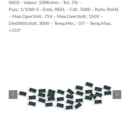
0603 – Valeur: 100Kohm – Tol.: 5% –
Puis.: 1/10W-S – Emb.: REEL – Cdt.: 5000 – Rohs: RoHS
– Max.Oper.Volt.: 75V – Max.Over.Volt.: 150V –
Diel.With.Volt: 300V – Temp.Min.: -55° – Temp.Max.:
+155°

