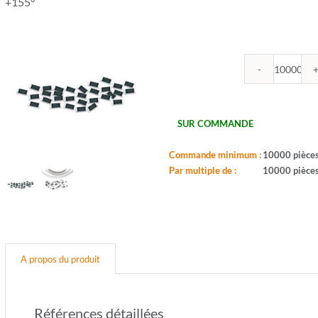
+155°
quantit
de
ROYA
-
SUR COMMANDE
R0402
174U
Commande minimum :
10000 pièce
1%
Par multiple de :
10000 pièce
-
Boitier:
0402
-
Valeur:
174oh
A propos du produit
-
Tol.:
1%
-
Références détaillées
Puis.: