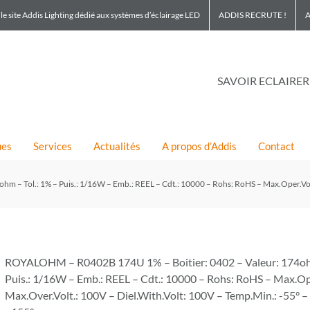
le site Addis Lighting dédié aux systèmes d’éclairage LED
ADDIS RECRUTE !
A
SAVOIR ECLAIRER
ues
Services
Actualités
A propos d’Addis
Contact
– Tol.: 1% – Puis.: 1/16W – Emb.: REEL – Cdt.: 10000 – Rohs: RoHS – Max.Oper.Volt.
ROYALOHM – R0402B 174U 1% – Boitier: 0402 – Valeur: 174ohm
Puis.: 1/16W – Emb.: REEL – Cdt.: 10000 – Rohs: RoHS – Max.Ope
Max.Over.Volt.: 100V – Diel.With.Volt: 100V – Temp.Min.: -55° 