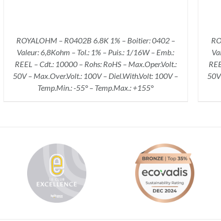
ROYALOHM – R0402B 6.8K 1% – Boitier: 0402 –
RO
Valeur: 6,8Kohm – Tol.: 1% – Puis.: 1/16W – Emb.:
Va
REEL – Cdt.: 10000 – Rohs: RoHS – Max.Oper.Volt.:
REE
50V – Max.Over.Volt.: 100V – Diel.With.Volt: 100V –
50V 
Temp.Min.: -55° – Temp.Max.: +155°