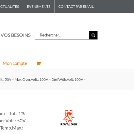
CTUALITES
EVENEMENTS
CONTACT PAR EMAIL
Rechercher
 VOS BESOINS
Mon compte
: 50V – Max.Over.Volt.: 100V – Diel.With.Volt: 100V –
 – Tol.: 1% –
r.Volt.: 50V –
– Temp.Max.: