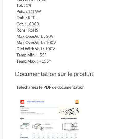
-
Tol.
: 1%
Temp.M
Puis.
: 1/16W
+155°
Emb.
: REEL
Cdt.
: 10000
Rohs
: RoHS
Max.Oper.Volt.
: 50V
Max.Over.Volt.
: 100V
Diel.With.Volt
: 100V
Temp.Min.
: -55°
Temp.Max.
: +155°
Documentation sur le produit
Téléchargez le PDF de documentation