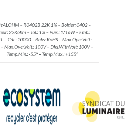
YALOHM – R0402B 22K 1% – Boitier: 0402 –
leur: 22Kohm – Tol.: 1% – Puis.: 1/16W – Emb.:
L – Cdt.: 10000 – Rohs: RoHS – Max.Oper.Volt.:
– Max.Over.Volt.: 100V – Diel.With.Volt: 100V –
Temp.Min.: -55° – Temp.Max.: +155°