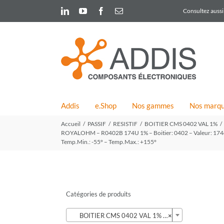
Skip
LinkedIn
YouTube
Facebook
Email
Consultez aussi 
to
content
Addis
e.Shop
Nos gammes
Nos marq
Accueil
PASSIF
RESISTIF
BOITIER CMS 0402 VAL 1%
ROYALOHM – R0402B 174U 1% – Boitier: 0402 – Valeur: 174ohm 
Temp.Min.: -55° – Temp.Max.: +155°
Catégories de produits

BOITIER CMS 0402 VAL 1% (57)
×