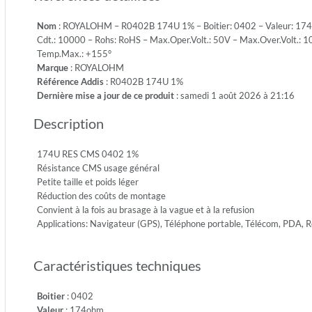
1/16W
Nom
: ROYALOHM – R0402B 174U 1% – Boitier: 0402 – Valeur: 174oh
-
Cdt.: 10000 – Rohs: RoHS – Max.Oper.Volt.: 50V – Max.Over.Volt.: 10
Emb.:
Temp.Max.: +155°
REEL
Marque
: ROYALOHM
-
Référence Addis
: R0402B 174U 1%
Cdt.:
Dernière mise a jour de ce produit
: samedi 1 août 2026 à 21:16
10000
-
Description
Rohs:
RoHS
-
174U RES CMS 0402 1%
Max.Ope
Résistance CMS usage général
50V
Petite taille et poids léger
-
Réduction des coûts de montage
Max.Ove
Convient à la fois au brasage à la vague et à la refusion
100V
Applications: Navigateur (GPS), Téléphone portable, Télécom, PDA,
-
Diel.Wit
Caractéristiques techniques
100V
-
Temp.Mi
Boitier
: 0402
-55°
Valeur
: 174ohm