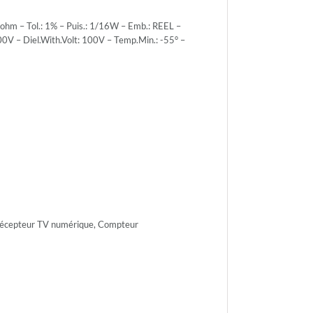
m – Tol.: 1% – Puis.: 1/16W – Emb.: REEL –
0V – Diel.With.Volt: 100V – Temp.Min.: -55° –
r.Volt.:
r.Volt.:
 Récepteur TV numérique, Compteur
h.Volt:
n.: