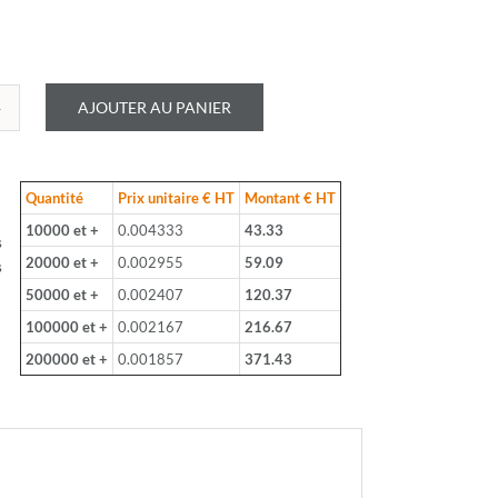
AJOUTER AU PANIER
é
LOHM
Quantité
Prix unitaire € HT
Montant € HT
B
10000 et +
0.004333
43.33
s
20000 et +
0.002955
59.09
s
50000 et +
0.002407
120.37
100000 et +
0.002167
216.67
200000 et +
0.001857
371.43
m