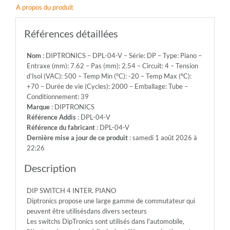
A propos du produit
Circuit:
4
-
Références détaillées
Tension
d'Isol
Nom
: DIPTRONICS – DPL-04-V – Série: DP – Type: Piano –
(VAC):
Entraxe (mm): 7.62 – Pas (mm): 2.54 – Circuit: 4 – Tension
500
d’Isol (VAC): 500 – Temp Min (°C): -20 – Temp Max (°C):
-
+70 – Durée de vie (Cycles): 2000 – Emballage: Tube –
Temp
Conditionnement: 39
Min
Marque
: DIPTRONICS
(°C):
Référence Addis
: DPL-04-V
-20
Référence du fabricant
: DPL-04-V
-
Dernière mise a jour de ce produit
: samedi 1 août 2026 à
Temp
22:26
Max
(°C):
Description
+70
-
DIP SWITCH 4 INTER. PIANO
Durée
Diptronics propose une large gamme de commutateur qui
de
peuvent être utilisésdans divers secteurs
vie
Les switchs DipTronics sont utilisés dans l'automobile,
(Cycles):