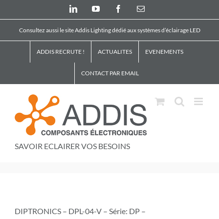
Skip
LinkedIn
YouTube
Facebook
Email
to
content
Consultez aussi le site Addis Lighting dédié aux systèmes d’éclairage LED
ADDIS RECRUTE !
ACTUALITES
EVENEMENTS
CONTACT PAR EMAIL
SAVOIR ECLAIRER VOS BESOINS
DIPTRONICS – DPL-04-V – Série: DP –