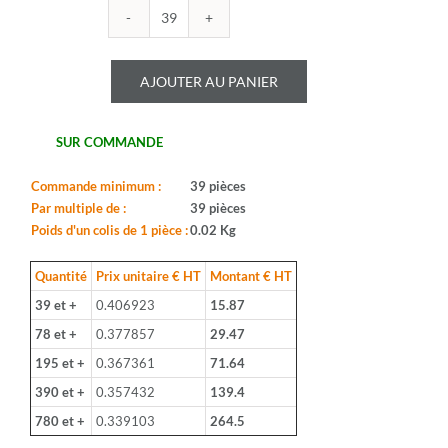
quantité
de
DIPTRONICS
AJOUTER AU PANIER
-
DPL-
04-
SUR COMMANDE
V
-
Série:
Commande minimum :
39 pièces
DP
Par multiple de :
39 pièces
-
Poids d'un colis de 1 pièce :
0.02 Kg
Type:
Piano
Quantité
Prix unitaire € HT
Montant € HT
-
39 et +
0.406923
15.87
Entraxe
(mm):
78 et +
0.377857
29.47
7.62
195 et +
0.367361
71.64
-
Pas
390 et +
0.357432
139.4
(mm):
780 et +
0.339103
264.5
2.54
-