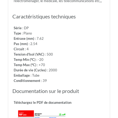
l'électroménager, le médicale, les télécommunications etc,,,
2000
-
Emballage:
Caractéristiques techniques
Tube
-
Série
: DP
Conditionnement:
Type
: Piano
39
Entraxe (mm)
: 7.62
Pas (mm)
: 2.54
Circuit
: 4
Tension d’Isol (VAC)
: 500
Temp Min (°C)
: -20
Temp Max (°C)
: +70
Durée de vie (Cycles)
: 2000
Emballage
: Tube
Conditionnement
: 39
Documentation sur le produit
Téléchargez le PDF de documentation