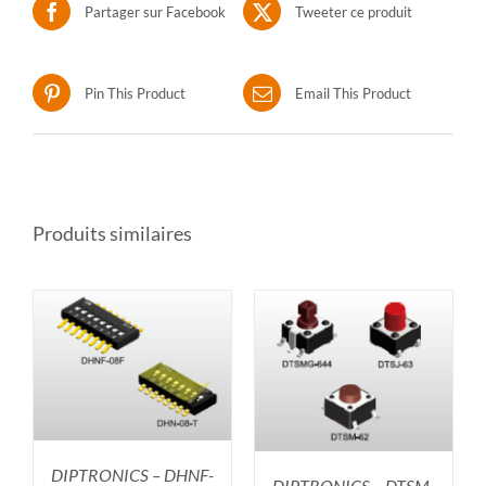
Partager sur Facebook
Tweeter ce produit
Pin This Product
Email This Product
Produits similaires
R
AJOUTER AU PANIER
/
DÉTAILS
DIPTRONICS – DHNF-
DIPTRONICS – DTSM-