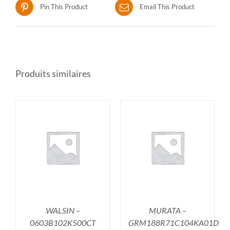
Pin This Product
Email This Product
Produits similaires
R
AJOUTER AU PANIER
/
DÉTAILS
WALSIN –
MURATA –
0603B102K500CT
GRM188R71C104KA01D