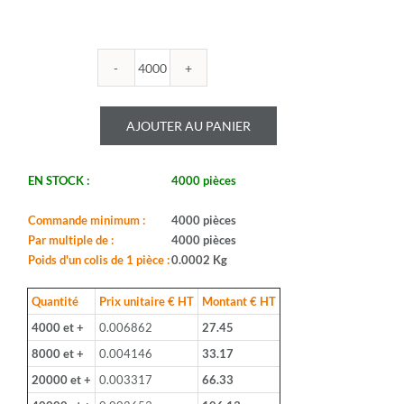
quantité
de
WALSIN
AJOUTER AU PANIER
-
0603B272K500CT
EN STOCK :
4000 pièces
Commande minimum :
4000 pièces
Par multiple de :
4000 pièces
Poids d'un colis de 1 pièce :
0.0002 Kg
Quantité
Prix unitaire € HT
Montant € HT
4000 et +
0.006862
27.45
8000 et +
0.004146
33.17
20000 et +
0.003317
66.33