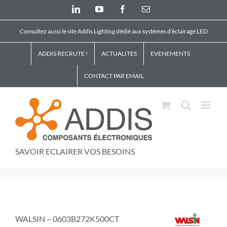
Skip
LinkedIn
YouTube
Facebook
Email
to
content
Consultez aussi le site Addis Lighting dédié aux systèmes d’éclairage LED
ADDIS RECRUTE !
ACTUALITES
EVENEMENTS
CONTACT PAR EMAIL
SAVOIR ECLAIRER VOS BESOINS
WALSIN – 0603B272K500CT