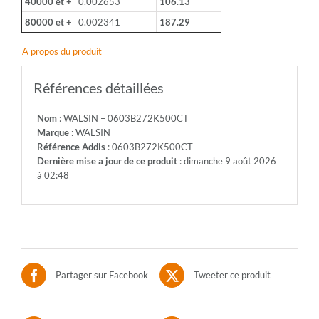
40000 et +
0.002653
106.13
80000 et +
0.002341
187.29
A propos du produit
Références détaillées
Nom
: WALSIN – 0603B272K500CT
Marque
: WALSIN
Référence Addis
: 0603B272K500CT
Dernière mise a jour de ce produit
: dimanche 9 août 2026
à 02:48
Partager sur Facebook
Tweeter ce produit